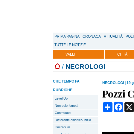
PRIMA PAGINA
CRONACA
ATTUALITÀ
POLI
TUTTE LE NOTIZIE
VALLI
CITTÀ
/
NECROLOGI
CHE TEMPO FA
NECROLOGI
|
19 g
Pozzi C
RUBRICHE
Level Up
Condividi
Face
Non solo fumetti
Controluce
Ristorante didattico Inizio
Itinerarium