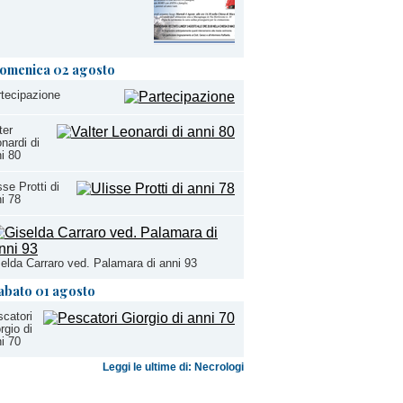
omenica 02 agosto
tecipazione
ter
nardi di
i 80
sse Protti di
i 78
elda Carraro ved. Palamara di anni 93
abato 01 agosto
catori
rgio di
i 70
Leggi le ultime di: Necrologi