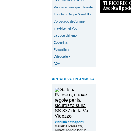
La storia intorno a noi
TI RICORDI
Ascolta il pod
Mangiare consapevolmente
Il punto di Beppe Gandolfo
L'oroscopo di Corinne
In e-bike nel Vco
La voce dei lettori
Copertina
Fotogallery
Videogallery
ADV
ACCADEVA UN ANNO FA
Viabilità e trasporti
Galleria Paiesco,
nuove regole per la