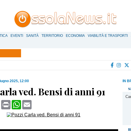
TICA
EVENTI
SANITÀ
TERRITORIO
ECONOMIA
VIABILITÀ E TRASPORTI
iugno 2025, 12:00
IN B
arla ved. Bensi di anni 91
s
Car
book
X
Print
WhatsApp
Email
m