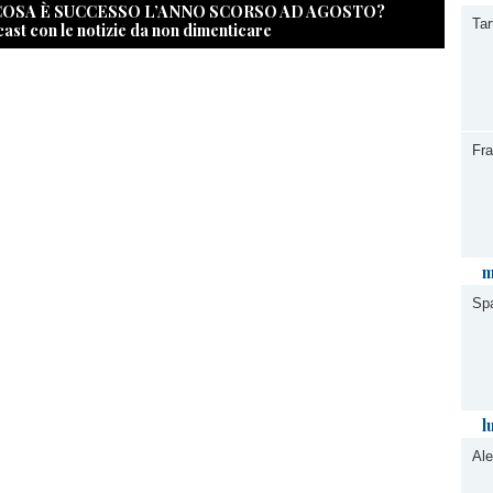
 COSA È SUCCESSO L’ANNO SCORSO AD AGOSTO?
Tar
cast con le notizie da non dimenticare
Fr
m
Spa
l
Ale