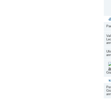
d
Par
Val
Leo
ann
Uli
ann
Gis
s
Pes
Gio
ann