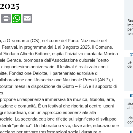
 2025
book
X
Print
WhatsApp
Email
Buo
imp
per
terr
ia, a Orsomarso (CS), nel cuore del Parco Nazionale del
U Festival, in programma dal 1 al 3 agosto 2025. Il Comune,
g
l Sindaco Alberto Bottone, ospita l’iniziativa curata da Monica
ele Gerace, promossa dall’Associazione culturale "cento
Le 
 cinquantesimo anniversario. Il festival è realizzato con il
dei
tte, Fondazione Deloitte, il partenariato editoriale di
ollaborazione con l’Associazione Nazionale Presidi (ANP), i
aboratori messi a disposizione da Giotto – FILA e il supporto di
ces.
m
ropone un’esperienza immersiva tra musica, filosofia, arte,
Sco
azione e comunità. È un festival che riporta al centro luoghi
al 
i straordinari, con un approccio esperienziale alla
Ide
ciale. La seconda edizione riflette sul significato di sviluppo
com
siderati “periferici”. Un laboratorio vivo, dove arte, educazione e
m
recciano per attivare trasformazioni sociali durature e