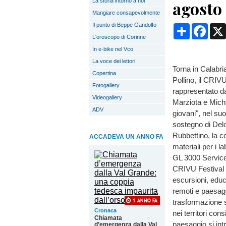
La storia intorno a noi
agosto
Mangiare consapevolmente
Il punto di Beppe Gandolfo
Condividi
Face
L'oroscopo di Corinne
In e-bike nel Vco
La voce dei lettori
Torna in Calabr
Copertina
Pollino, il CRIV
Fotogallery
rappresentato da
Videogallery
Marziota e Mich
ADV
giovani", nel suo
sostegno di Deloi
Rubbettino, la c
ACCADEVA UN ANNO FA
materiali per i l
GL 3000 Servi
CRIVU Festival p
escursioni, educ
remoti e paesagg
trasformazione so
Cronaca
nei territori con
Chiamata
paesaggio si int
d’emergenza dalla Val