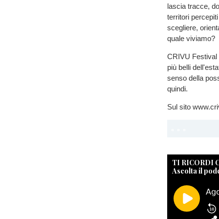
lascia tracce, do
territori percep
scegliere, orient
quale viviamo?
CRIVU Festival è
più belli dell'es
senso della possib
quindi.
Sul sito www.criv
TI RICORDI
Ascolta il pod