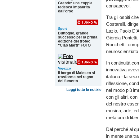
Grande: una coppia
consapevoli.
tedesca impaurita
dall’orso
Tra gli ospiti ch
Costarelli, diri
Sport
Lazio, Paolo D’A
Buttogno, grande
successo per la prima
Giorgia Pontetti
edizione del trofeo
Ronchetti, compo
"Ciao Marti" FOTO
neuroscienziato t
In continuità con
Vigezzo
innovativa aveva
Il borgo di Malesco si
italiana - la se
trasforma nel regno
del fumetto
riflessione, con
Leggi tutte le notizie
nel modo più imm
con gli altri, co
del nostro essere
musica, arte, ed
metafora di liber
Dal perché al qui
in mente una tra