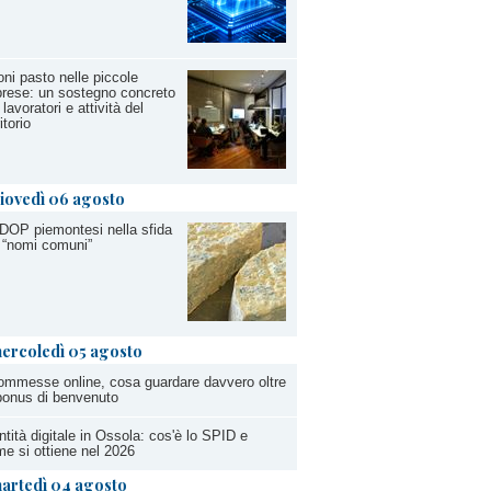
ni pasto nelle piccole
rese: un sostegno concreto
 lavoratori e attività del
itorio
iovedì 06 agosto
DOP piemontesi nella sfida
 “nomi comuni”
ercoledì 05 agosto
mmesse online, cosa guardare davvero oltre
bonus di benvenuto
ntità digitale in Ossola: cos'è lo SPID e
e si ottiene nel 2026
artedì 04 agosto