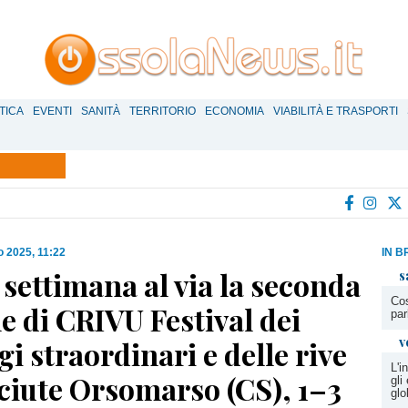
TICA
EVENTI
SANITÀ
TERRITORIO
ECONOMIA
VIABILITÀ E TRASPORTI
io 2025, 11:22
IN B
settimana al via la seconda
s
Cos
e di CRIVU Festival dei
par
v
i straordinari e delle rive
L'i
ciute Orsomarso (CS), 1–3
gli
glo