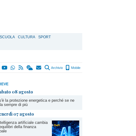
SCUOLA
CULTURA
SPORT
Archivio
Mobile
REVE
abato 08 agosto
'è la protezione energetica e perché se ne
la sempre di più
enerdì 07 agosto
ntelligenza artificiale cambia
 equilibri della finanza
bale