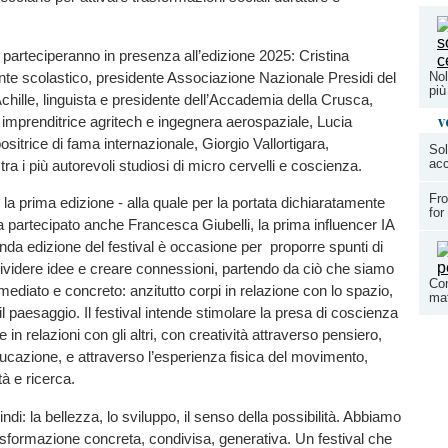
e parteciperanno in presenza all’edizione 2025: Cristina
Nol
gente scolastico, presidente Associazione Nazionale Presidi del
più
chille, linguista e presidente dell’Accademia della Crusca,
v
, imprenditrice agritech e ingegnera aerospaziale, Lucia
sitrice di fama internazionale, Giorgio Vallortigara,
Sol
acc
ra i più autorevoli studiosi di micro cervelli e coscienza.
Fro
 la prima edizione - alla quale per la portata dichiaratamente
for
 partecipato anche Francesca Giubelli, la prima influencer IA
conda edizione del festival è occasione per proporre spunti di
dividere idee e creare connessioni, partendo da ciò che siamo
Com
ediato e concreto: anzitutto corpi in relazione con lo spazio,
mat
n il paesaggio. Il festival intende stimolare la presa di coscienza
 in relazioni con gli altri, con creatività attraverso pensiero,
ucazione, e attraverso l’esperienza fisica del movimento,
tà e ricerca.
ndi: la bellezza, lo sviluppo, il senso della possibilità. Abbiamo
sformazione concreta, condivisa, generativa. Un festival che