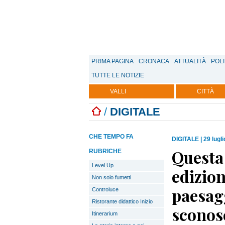
PRIMA PAGINA
CRONACA
ATTUALITÀ
POLI
TUTTE LE NOTIZIE
VALLI
CITTÀ
/
DIGITALE
CHE TEMPO FA
DIGITALE
|
29 lugl
Questa 
RUBRICHE
Level Up
edizion
Non solo fumetti
paesagg
Controluce
Ristorante didattico Inizio
sconos
Itinerarium