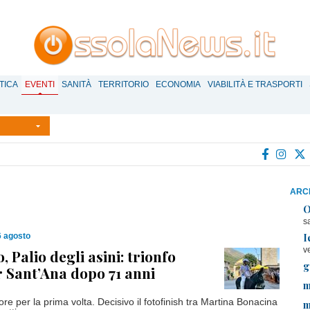
TICA
EVENTI
SANITÀ
TERRITORIO
ECONOMIA
VIABILITÀ E TRASPORTI
ARCH
O
s
I
6 agosto
v
 Palio degli asini: trionfo
g
r Sant’Ana dopo 71 anni
m
ore per la prima volta. Decisivo il fotofinish tra Martina Bonacina
m