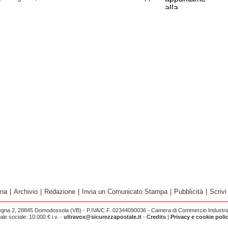
ina
|
Archivio
|
Redazione
|
Invia un Comunicato Stampa
|
Pubblicità
|
Scrivi
egna 2, 28845 Domodossola (VB) - P.IVA/C.F. 02344090036 - Camera di Commercio Industria 
e sociale: 10.000 € i.v. -
ultravox@sicurezzapostale.it
-
Credits
|
Privacy e cookie poli