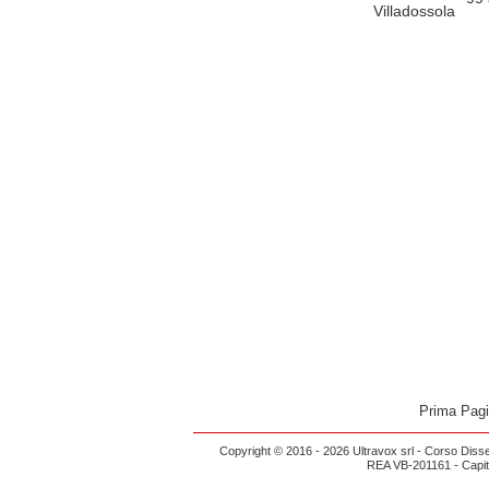
Villadossola
Prima Pag
Copyright © 2016 - 2026 Ultravox srl - Corso Diss
REA VB-201161 - Capital