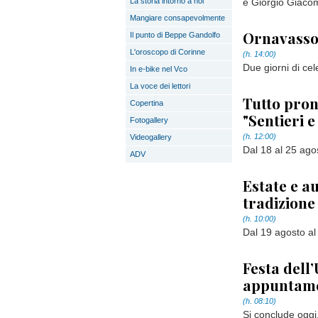
La storia intorno a noi
e Giorgio Giacom
Mangiare consapevolmente
Ornavasso,
Il punto di Beppe Gandolfo
L'oroscopo di Corinne
(h. 14:00)
Due giorni di cel
In e-bike nel Vco
La voce dei lettori
Tutto pron
Copertina
"Sentieri e
Fotogallery
(h. 12:00)
Videogallery
Dal 18 al 25 agos
ADV
Estate e a
tradizione
(h. 10:00)
Dal 19 agosto al 
Festa dell’
appuntamen
(h. 08:10)
Si conclude oggi