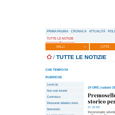
PRIMA PAGINA
CRONACA
ATTUALITÀ
POLI
TUTTE LE NOTIZIE
VALLI
CITTÀ
/
TUTTE LE NOTIZIE
CHE TEMPO FA
RUBRICHE
Level Up
24 ORE
|
sabato 1
Non solo fumetti
Premosello,
Controluce
storico pe
Ristorante didattico Inizio
(h. 16:45)
Itinerarium
Incoronato vincit