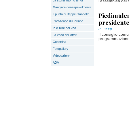
La storia intorno a noi
l'assemblea dei 
Mangiare consapevolmente
Piedimuler
Il punto di Beppe Gandolfo
presidente
L'oroscopo di Corinne
In e-bike nel Vco
(h. 10:14)
Il consiglio comu
La voce dei lettori
programmazione 
Copertina
Fotogallery
Videogallery
ADV