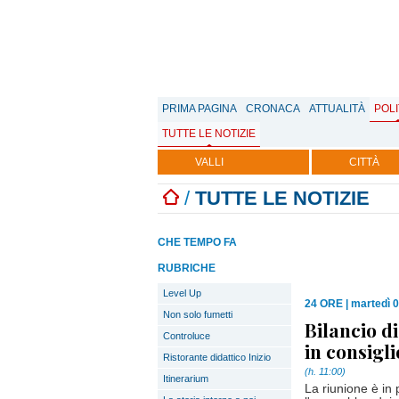
PRIMA PAGINA
CRONACA
ATTUALITÀ
POLI
TUTTE LE NOTIZIE
VALLI
CITTÀ
/
TUTTE LE NOTIZIE
CHE TEMPO FA
RUBRICHE
Level Up
24 ORE
|
martedì 
Non solo fumetti
Bilancio di
Controluce
in consigl
Ristorante didattico Inizio
(h. 11:00)
Itinerarium
La riunione è in