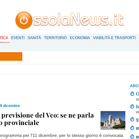
TICA
EVENTI
SANITÀ
TERRITORIO
ECONOMIA
VIABILITÀ E TRASPORTI
ARCH
O
s
I
09 dicembre
v
 previsione del Vco: se ne parla
g
io provinciale
m
 programma per l'11 dicembre; per lo stesso giorno è convocata
m