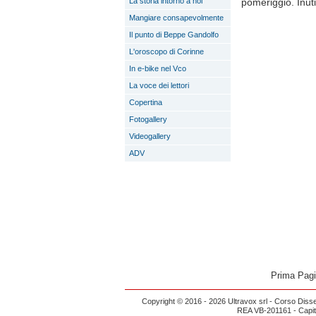
La storia intorno a noi
pomeriggio. Inuti
Mangiare consapevolmente
Il punto di Beppe Gandolfo
L'oroscopo di Corinne
In e-bike nel Vco
La voce dei lettori
Copertina
Fotogallery
Videogallery
ADV
Prima Pag
Copyright © 2016 - 2026 Ultravox srl - Corso Diss
REA VB-201161 - Capital