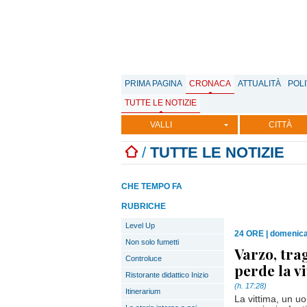
PRIMA PAGINA
CRONACA
ATTUALITÀ
POLI
TUTTE LE NOTIZIE
VALLI
CITTÀ
/
TUTTE LE NOTIZIE
CHE TEMPO FA
RUBRICHE
Level Up
24 ORE
|
domenica
Non solo fumetti
Varzo, tra
Controluce
perde la vi
Ristorante didattico Inizio
(h. 17:28)
Itinerarium
La vittima, un uo