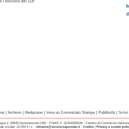
li i soccorsi del 118
l
d
ina
|
Archivio
|
Redazione
|
Invia un Comunicato Stampa
|
Pubblicità
|
Scrivi
egna 2, 28845 Domodossola (VB) - P.IVA/C.F. 02344090036 - Camera di Commercio Industria 
e sociale: 10.000 € i.v. -
ultravox@sicurezzapostale.it
-
Credits
|
Privacy e cookie poli