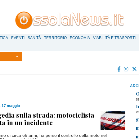
TICA
EVENTI
SANITÀ
TERRITORIO
ECONOMIA
VIABILITÀ E TRASPORTI
ARCH
O
s
I
 17 maggio
v
gedia sulla strada: motociclista
g
ta in un incidente
m
mo di circa 66 anni, ha perso il controllo della moto nel
m