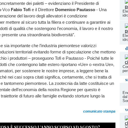
oncretamente dei paletti – evidenziano il Presidente di
ra-Vco
Fabio Tofi
e il Direttore
Domenico Pautasso
- Una
Ele
idr
azione del lavoro degli allevatori è condizione
er mettere al sicuro tutta la filiera e continuare a garantire ai
otti di qualità che sostengono l’economia, il lavoro e il nostro
 è presente una straordinaria biodiversità”.
Ele
idr
sia importante che l’industria piemontese valorizzi
d
duzioni territoriali evitando forme di speculazione che mettono
chio i produttori – proseguono Tofi e Pautasso - Poiché tutte le
odotti che contengono latte estero riportano «Ue» o «extra Ue»,
Com
umatori, per sostenere le nostre imprese, a leggere bene la
per
é nei casi sopra citati significa, certamente, che si tratta di
s
no e tantomeno piemontese. La zootecnia da latte costituisce un
ntale dell’economia della nostra Regione per questo è
Ene
raiettorie di futuro alle famiglie evitando storture lungo la
dal
Son
v
comunicato stampa
 COSA È SUCCESSO L’ANNO SCORSO AD AGOSTO?