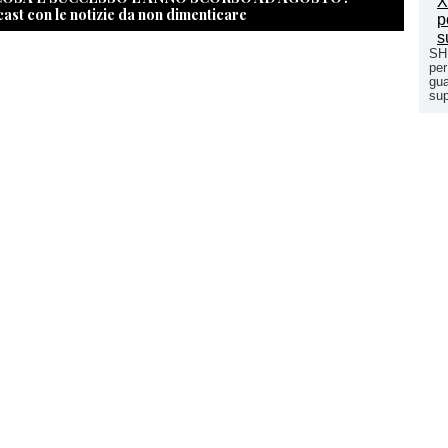
cast con le notizie da non dimenticare
SHR
per
gua
sup