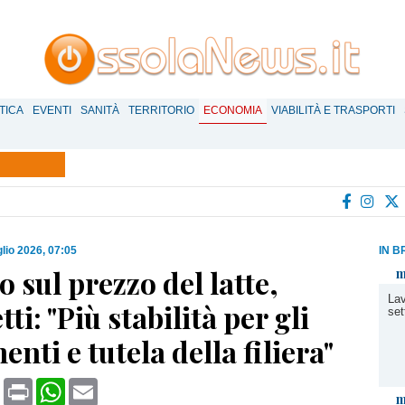
TICA
EVENTI
SANITÀ
TERRITORIO
ECONOMIA
VIABILITÀ E TRASPORTI
glio 2026, 07:05
IN B
 sul prezzo del latte,
m
Lav
ti: "Più stabilità per gli
set
enti e tutela della filiera"
book
X
Print
WhatsApp
Email
m