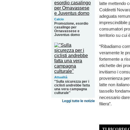
latte mettendo c
Coldiretti Nova
adeguata remuner
Calcio
imprescindibile p
Promozione, esordio
casalingo per
consumatori prod
Ornavassese e
Juventus domo
territorio su cui
“Ribadiamo come 
veramente le pro
fortemente a ris
etichette dei pr
invitiamo i cons
Attualità
provenienza perch
''Sulla sicurezza per i
latte non italia
ciclisti andrebbe fatta
una vera campagna
tassello fondame
culturale''
necessario dare t
Leggi tutte le notizie
filiera”.
TI RICORDI