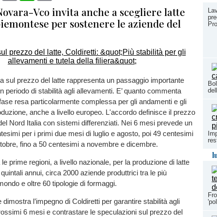
Novara-Vco invita anche a scegliere latte
Lav
pre
piemontese per sostenere le aziende del
Pro
ta sul prezzo del latte rappresenta un passaggio importante
Bol
n periodo di stabilità agli allevamenti. E’ quanto commenta
del
a fase resa particolarmente complessa per gli andamenti e gli
oduzione, anche a livello europeo. L'accordo definisce il prezzo
 del Nord Italia con sistemi differenziati. Nei 6 mesi prevede un
tesimi per i primi due mesi di luglio e agosto, poi 49 centesimi
Imp
res
ttobre, fino a 50 centesimi a novembre e dicembre.
l
 le prime regioni, a livello nazionale, per la produzione di latte
 quintali annui, circa 2000 aziende produttrici tra le più
mondo e oltre 60 tipologie di formaggi.
Fro
imostra l’impegno di Coldiretti per garantire stabilità agli
'po
 prossimi 6 mesi e contrastare le speculazioni sul prezzo del