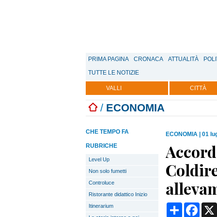
PRIMA PAGINA
CRONACA
ATTUALITÀ
POLI
TUTTE LE NOTIZIE
VALLI
CITTÀ
/
ECONOMIA
CHE TEMPO FA
ECONOMIA
|
01 lu
Accordo
RUBRICHE
Level Up
Coldiret
Non solo fumetti
allevam
Controluce
Ristorante didattico Inizio
Condividi
Face
Itinerarium