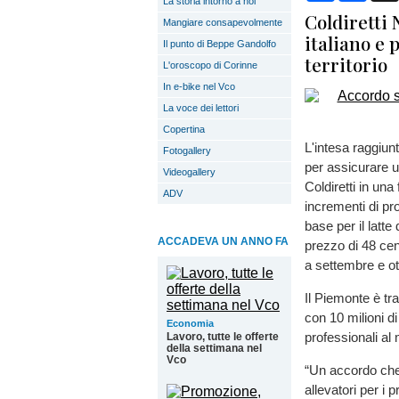
La storia intorno a noi
Coldiretti 
Mangiare consapevolmente
italiano e 
Il punto di Beppe Gandolfo
territorio
L'oroscopo di Corinne
In e-bike nel Vco
La voce dei lettori
Copertina
L'intesa raggiun
Fotogallery
per assicurare u
Videogallery
Coldiretti in un
ADV
incrementi di pr
base per il latte
ACCADEVA UN ANNO FA
prezzo di 48 cen
a settembre e o
Il Piemonte è tra
con 10 milioni di
Economia
professionali al 
Lavoro, tutte le offerte
della settimana nel
Vco
“Un accordo che d
allevatori per i