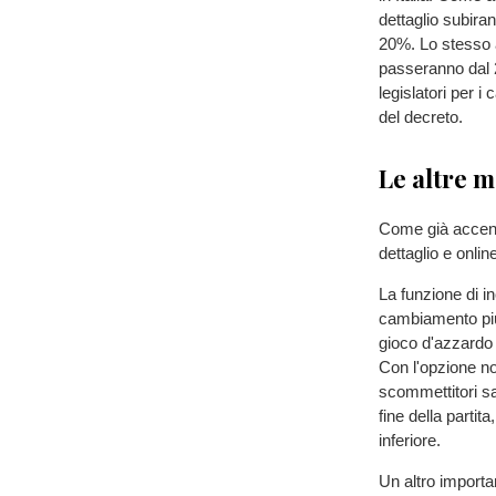
dettaglio subir
20%. Lo stesso 
passeranno dal 2
legislatori per i 
del decreto.
Le altre m
Come già accenn
dettaglio e onlin
La funzione di i
cambiamento più 
gioco d'azzardo i
Con l'opzione not
scommettitori s
fine della parti
inferiore.
Un altro importa