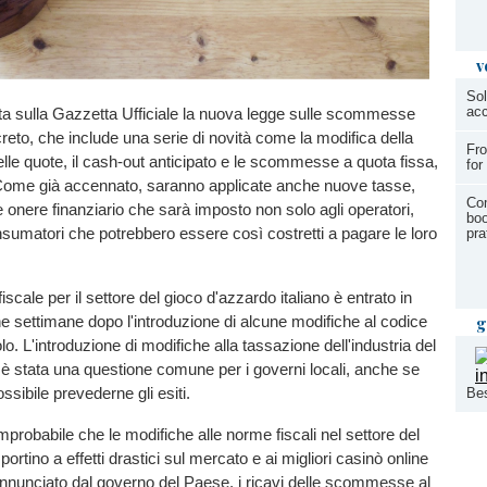
v
Sol
acc
ta sulla Gazzetta Ufficiale la nuova legge sulle scommesse
creto, che include una serie di novità come la modifica della
Fro
elle quote, il cash-out anticipato e le scommesse a quota fissa,
for
. Come già accennato, saranno applicate anche nuove tasse,
Co
onere finanziario che sarà imposto non solo agli operatori,
boo
umatori che potrebbero essere così costretti a pagare le loro
pra
iscale per il settore del gioco d'azzardo italiano è entrato in
g
e settimane dopo l'introduzione di alcune modifiche al codice
lo. L'introduzione di modifiche alla tassazione dell'industria del
è stata una questione comune per i governi locali, anche se
sibile prevederne gli esiti.
Bes
mprobabile che le modifiche alle norme fiscali nel settore del
ortino a effetti drastici sul mercato e ai migliori casinò online
annunciato dal governo del Paese, i ricavi delle scommesse al