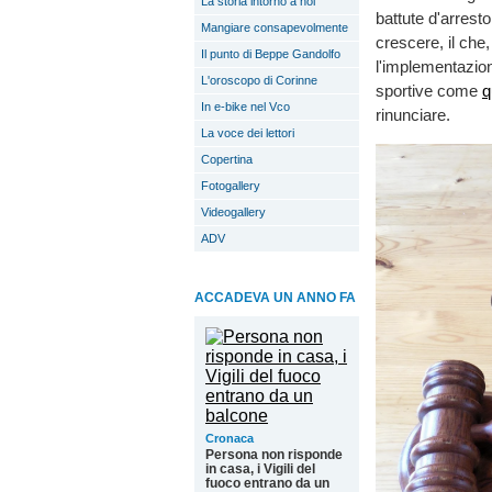
La storia intorno a noi
battute d'arresto 
Mangiare consapevolmente
crescere, il che
Il punto di Beppe Gandolfo
l'implementazio
L'oroscopo di Corinne
sportive come
q
In e-bike nel Vco
rinunciare.
La voce dei lettori
Copertina
Fotogallery
Videogallery
ADV
ACCADEVA UN ANNO FA
Cronaca
Persona non risponde
in casa, i Vigili del
fuoco entrano da un