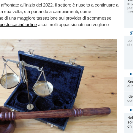
imp
affrontate all'inizio del 2022, il settore è riuscito a continuare a
per
, a sua volta, sta portando a cambiamenti, come
terr
ne di una maggiore tassazione sui provider di scommesse
uesto casinò online
a cui molti appassionati non vogliono
g
Le 
dei
m
Sco
al 
Ide
com
m
Nol
sol
chi