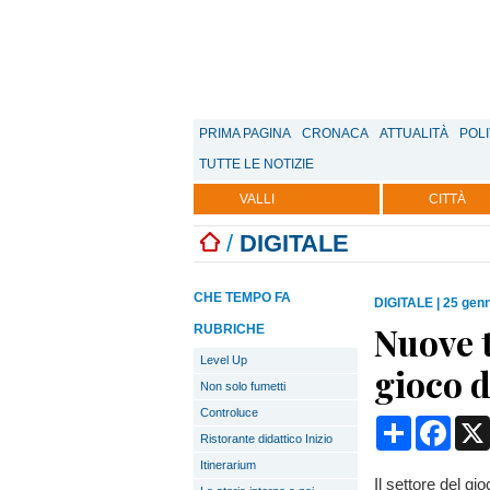
PRIMA PAGINA
CRONACA
ATTUALITÀ
POLI
TUTTE LE NOTIZIE
VALLI
CITTÀ
/
DIGITALE
CHE TEMPO FA
DIGITALE
|
25 genn
Nuove t
RUBRICHE
Level Up
gioco d
Non solo fumetti
Controluce
Condividi
Face
Ristorante didattico Inizio
Itinerarium
Il settore del g