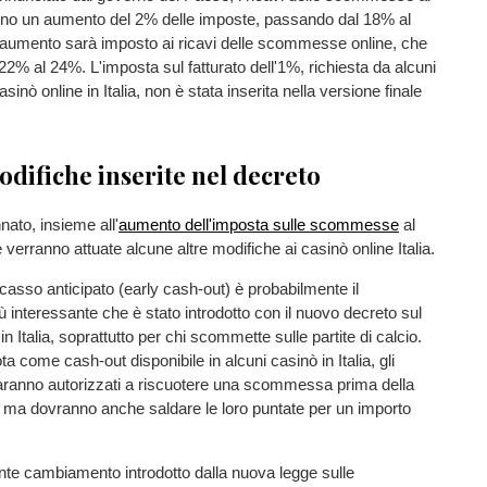
anno un aumento del 2% delle imposte, passando dal 18% al
aumento sarà imposto ai ricavi delle scommesse online, che
2% al 24%. L'imposta sul fatturato dell'1%, richiesta da alcuni
casinò online in Italia, non è stata inserita nella versione finale
odifiche inserite nel decreto
ato, insieme all'
aumento dell'imposta sulle scommesse
al
e verranno attuate alcune altre modifiche ai casinò online Italia.
ncasso anticipato (early cash-out) è probabilmente il
interessante che è stato introdotto con il nuovo decreto sul
n Italia, soprattutto per chi scommette sulle partite di calcio.
a come cash-out disponibile in alcuni casinò in Italia, gli
aranno autorizzati a riscuotere una scommessa prima della
ta, ma dovranno anche saldare le loro puntate per un importo
nte cambiamento introdotto dalla nuova legge sulle