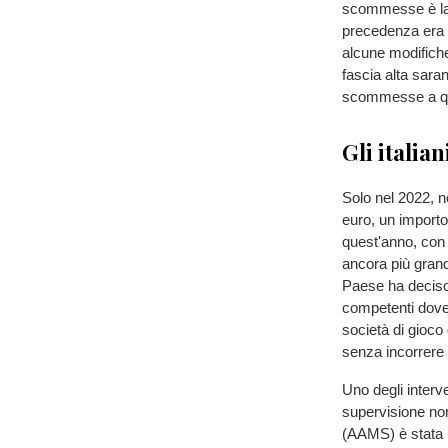
scommesse è la 
precedenza era d
alcune modifiche
fascia alta saran
scommesse a quo
Gli italia
Solo nel 2022, ne
euro, un importo
quest'anno, con 
ancora più grand
Paese ha deciso 
competenti doveva
società di gioco
senza incorrere 
Uno degli interve
supervisione no
(AAMS) è stata r