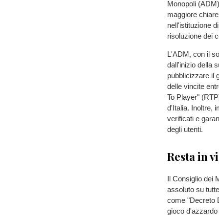
Monopoli (ADM) n
maggiore chiarez
nell'istituzione 
risoluzione dei co
L'ADM, con il so
dall'inizio della
pubblicizzare il
delle vincite ent
To Player" (RTP)
d'Italia. Inoltre,
verificati e garan
degli utenti.
Resta in v
Il Consiglio dei 
assoluto su tutte
come "Decreto Dig
gioco d'azzardo 