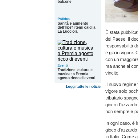
balcone
Politica
Sanità e aumento
dell'Irpef i temi caldi a
La Lucciola
È stata pubblica
del Paese. Il de
responsabilità d
è già in vigore
con un maggiore 
Eventi
ma anche ai cons
Tradizione, cultura e
vincite.
musica: a Premia
agosto ricco di eventi
Il nuovo regime f
Leggi tutte le notizie
vigore solo poch
tributario spagno
gioco d'azzardo 
non sempre è pos
In ogni caso, è i
gioco d'azzardo p
in Italia. Come 