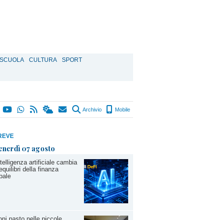
SCUOLA
CULTURA
SPORT
Archivio
Mobile
REVE
enerdì 07 agosto
ntelligenza artificiale cambia
 equilibri della finanza
bale
ni pasto nelle piccole