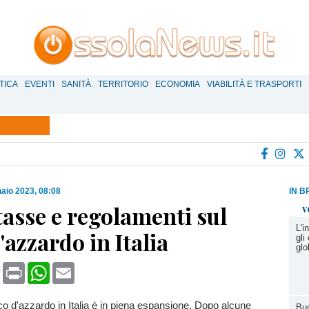
TICA
EVENTI
SANITÀ
TERRITORIO
ECONOMIA
VIABILITÀ E TRASPORTI
aio 2023, 08:08
IN B
asse e regolamenti sul
v
L'i
'azzardo in Italia
gli
glo
book
X
Print
WhatsApp
Email
ioco d'azzardo in Italia è in piena espansione. Dopo alcune
Buo