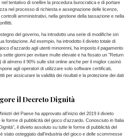
el tentativo di snellire la procedura burocratica e di portare
za nel processo di richiesta e assegnazione delle licenze,
di controlli amministrativi, nella gestione della tassazione e nella
nflitti.
stegno del governo, ha introdotto una serie di modifiche sin
 sua fondazione. Ad esempio, ha introdotto il divieto totale di
 gioco d'azzardo agli utenti minorenni, ha imposto il pagamento
ro sette giorni per evitare multe elevate e ha fissato un "Return
 di almeno il 90% sulle slot online anche per il miglior casinò
 impone agli operatori di utilizzare solo software certificati,
titi per assicurare la validità dei risultati e la protezione dei dati
igore il Decreto Dignità
Ministri del Paese ha approvato all'inizio del 2019 il divieto
 le forme di pubblicità del gioco d'azzardo. Conosciuto in Italia
nità", il divieto assoluto su tutte le forme di pubblicità del
è stato osteggiato dall'industria del gioco e delle scommesse