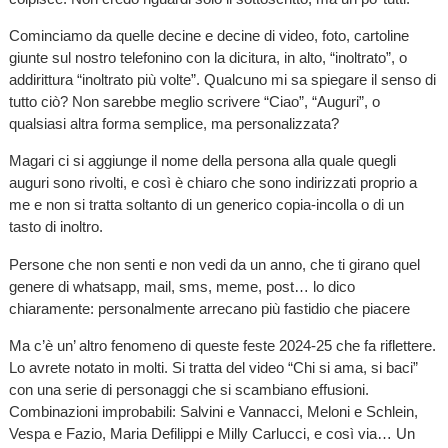
Cominciamo da quelle decine e decine di video, foto, cartoline
giunte sul nostro telefonino con la dicitura, in alto, “inoltrato”, o
addirittura “inoltrato più volte”. Qualcuno mi sa spiegare il senso di
tutto ciò? Non sarebbe meglio scrivere “Ciao”, “Auguri”, o
qualsiasi altra forma semplice, ma personalizzata?
Magari ci si aggiunge il nome della persona alla quale quegli
auguri sono rivolti, e così è chiaro che sono indirizzati proprio a
me e non si tratta soltanto di un generico copia-incolla o di un
tasto di inoltro.
Persone che non senti e non vedi da un anno, che ti girano quel
genere di whatsapp, mail, sms, meme, post… lo dico
chiaramente: personalmente arrecano più fastidio che piacere
Ma c’è un’ altro fenomeno di queste feste 2024-25 che fa riflettere.
Lo avrete notato in molti. Si tratta del video “Chi si ama, si baci”
con una serie di personaggi che si scambiano effusioni.
Combinazioni improbabili: Salvini e Vannacci, Meloni e Schlein,
Vespa e Fazio, Maria Defilippi e Milly Carlucci, e così via… Un