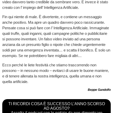
video davvero tanto credibile da sembrare vero. E invece è stato
creato con l’ impiego dell’ Intelligenza Artificiale.
Fin qui niente di male. È divertente, e contiene un messaggio
anche positivo. Ma apre un quadro davvero poco rassicurante.
Pensate cosa si può fare con l’ Intelligenza Artificiale. Immaginate
quali truffe, quali inganni, quali campagne politiche o pubblicitarie
si possono inventare. Un falso video inviato ad una persona
anziana da un presunto figlio o nipote che chiede urgentemente
soldi per una emergenza inventata… e scatta il bonifico. È solo un
esempio. Se ne potrebbero fare migliaia di altri…
Ecco perché le liete festività che stiamo trascorrendo non
possono – in nessuno modo – evitarci di usare le buone maniere,
e di tenere allenata la nostra intelligenza, quella umana e non
quella artificiale.
Beppe Gandolfo
TI RICORDI COSA È SUCCESSO L’ANNO SCORSO
AD AGOSTO?
Ascolta il podcast con le notizie da non dimenticare