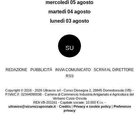
mercoledì 05 agosto
martedì 04 agosto
lunedì 03 agosto
SU
REDAZIONE
PUBBLICITÀ
INVIA COMUNICATO
SCRIVI AL DIRETTORE
RSS
Copyright © 2016 - 2026 Ultravox srl - Corso Dissegna 2, 28845 Domodossola (VB) -
P.IVA/C.F. 02344090036 - Camera di Commercio Industria Artigianato e Agricoltura del
Verbano Cusio Ossola
REA VB-201161 - Capitale sociale: 10.000 € i.v. -
ultravox@sicurezzapostale.it
-
Credits
|
Privacy e cookie policy
|
Preferenze
privacy