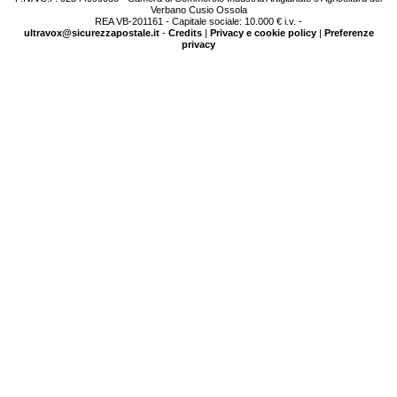
Verbano Cusio Ossola
REA VB-201161 - Capitale sociale: 10.000 € i.v. -
ultravox@sicurezzapostale.it
-
Credits
|
Privacy e cookie policy
|
Preferenze
privacy