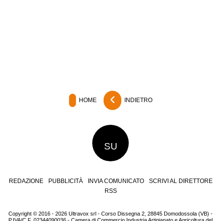
HOME
INDIETRO
SU
REDAZIONE
PUBBLICITÀ
INVIA COMUNICATO
SCRIVI AL DIRETTORE
RSS
Copyright © 2016 - 2026 Ultravox srl - Corso Dissegna 2, 28845 Domodossola (VB) -
P.IVA/C.F. 02344090036 - Camera di Commercio Industria Artigianato e Agricoltura del