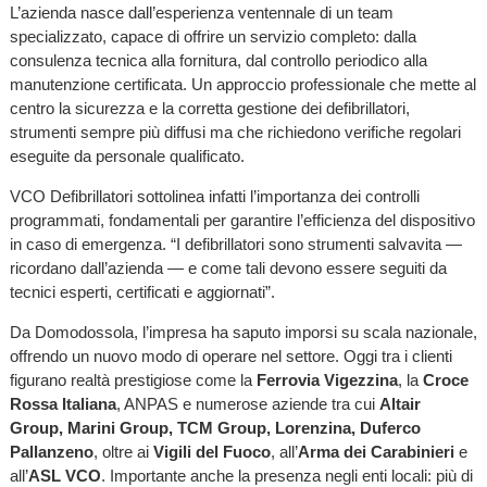
L’azienda nasce dall’esperienza ventennale di un team
specializzato, capace di offrire un servizio completo: dalla
consulenza tecnica alla fornitura, dal controllo periodico alla
manutenzione certificata. Un approccio professionale che mette al
centro la sicurezza e la corretta gestione dei defibrillatori,
strumenti sempre più diffusi ma che richiedono verifiche regolari
eseguite da personale qualificato.
VCO Defibrillatori sottolinea infatti l’importanza dei controlli
programmati, fondamentali per garantire l’efficienza del dispositivo
in caso di emergenza. “I defibrillatori sono strumenti salvavita —
ricordano dall’azienda — e come tali devono essere seguiti da
tecnici esperti, certificati e aggiornati”.
Da Domodossola, l’impresa ha saputo imporsi su scala nazionale,
offrendo un nuovo modo di operare nel settore. Oggi tra i clienti
figurano realtà prestigiose come la
Ferrovia Vigezzina
, la
Croce
Rossa Italiana
, ANPAS e numerose aziende tra cui
Altair
Group, Marini Group, TCM Group, Lorenzina, Duferco
Pallanzeno
, oltre ai
Vigili del Fuoco
, all’
Arma dei Carabinieri
e
all’
ASL VCO
. Importante anche la presenza negli enti locali: più di