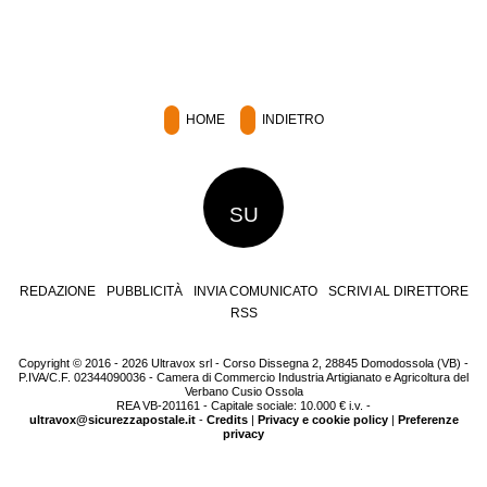
HOME
INDIETRO
SU
REDAZIONE
PUBBLICITÀ
INVIA COMUNICATO
SCRIVI AL DIRETTORE
RSS
Copyright © 2016 - 2026 Ultravox srl - Corso Dissegna 2, 28845 Domodossola (VB) -
P.IVA/C.F. 02344090036 - Camera di Commercio Industria Artigianato e Agricoltura del
Verbano Cusio Ossola
REA VB-201161 - Capitale sociale: 10.000 € i.v. -
ultravox@sicurezzapostale.it
-
Credits
|
Privacy e cookie policy
|
Preferenze
privacy