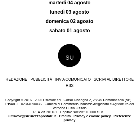
martedì 04 agosto
lunedì 03 agosto
domenica 02 agosto
sabato 01 agosto
SU
REDAZIONE
PUBBLICITÀ
INVIA COMUNICATO
SCRIVI AL DIRETTORE
RSS
Copyright © 2016 - 2026 Ultravox srl - Corso Dissegna 2, 28845 Domodossola (VB) -
P.IVA/C.F. 02344090036 - Camera di Commercio Industria Artigianato e Agricoltura del
Verbano Cusio Ossola
REA VB-201161 - Capitale sociale: 10.000 € i.v. -
ultravox@sicurezzapostale.it
-
Credits
|
Privacy e cookie policy
|
Preferenze
privacy