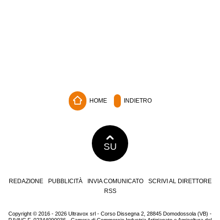
HOME
INDIETRO
SU
REDAZIONE
PUBBLICITÀ
INVIA COMUNICATO
SCRIVI AL DIRETTORE
RSS
Copyright © 2016 - 2026 Ultravox srl - Corso Dissegna 2, 28845 Domodossola (VB) -
P.IVA/C.F. 02344090036 - Camera di Commercio Industria Artigianato e Agricoltura del