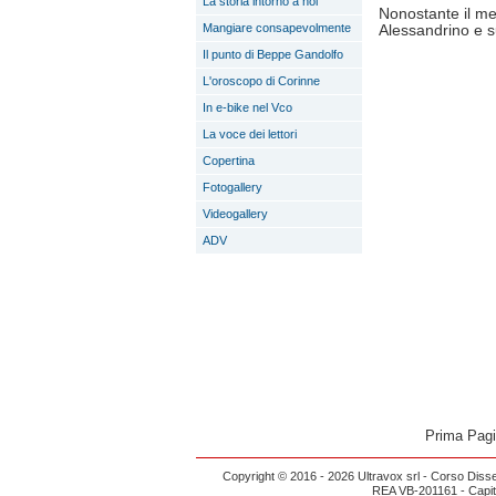
La storia intorno a noi
Nonostante il me
Mangiare consapevolmente
Alessandrino e sud
Il punto di Beppe Gandolfo
L'oroscopo di Corinne
In e-bike nel Vco
La voce dei lettori
Copertina
Fotogallery
Videogallery
ADV
Prima Pag
Copyright © 2016 - 2026 Ultravox srl - Corso Diss
REA VB-201161 - Capital