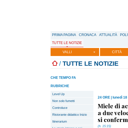
PRIMA PAGINA
CRONACA
ATTUALITÀ
POLI
TUTTE LE NOTIZIE
VALLI
CITTÀ
/
TUTTE LE NOTIZIE
CHE TEMPO FA
RUBRICHE
Level Up
24 ORE
|
lunedì 18
Non solo fumetti
Miele di a
Controluce
a due velo
Ristorante didattico Inizio
si conferm
Itinerarium
(h. 15:15)