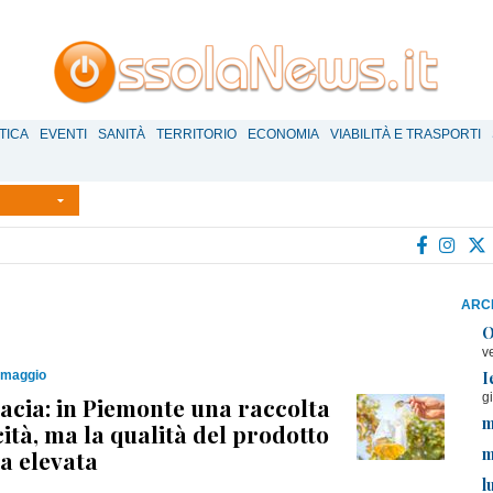
TICA
EVENTI
SANITÀ
TERRITORIO
ECONOMIA
VIABILITÀ E TRASPORTI
ARCH
O
v
I
 maggio
g
cacia: in Piemonte una raccolta
m
cità, ma la qualità del prodotto
m
a elevata
l