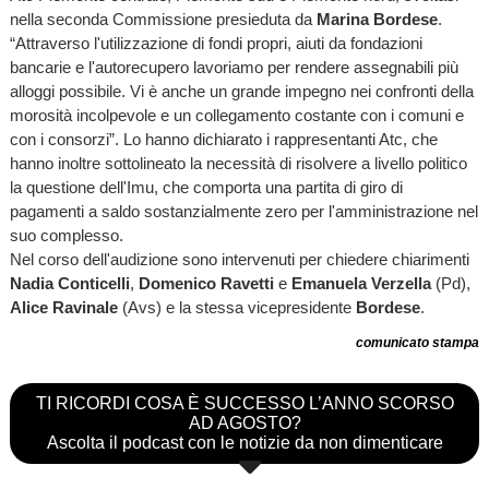
nella seconda Commissione presieduta da
Marina Bordese
.
“Attraverso l'utilizzazione di fondi propri, aiuti da fondazioni
bancarie e l'autorecupero lavoriamo per rendere assegnabili più
alloggi possibile. Vi è anche un grande impegno nei confronti della
morosità incolpevole e un collegamento costante con i comuni e
con i consorzi”. Lo hanno dichiarato i rappresentanti Atc, che
hanno inoltre sottolineato la necessità di risolvere a livello politico
la questione dell'Imu, che comporta una partita di giro di
pagamenti a saldo sostanzialmente zero per l'amministrazione nel
suo complesso.
Nel corso dell'audizione sono intervenuti per chiedere chiarimenti
Nadia Conticelli
,
Domenico Ravetti
e
Emanuela Verzella
(Pd),
Alice Ravinale
(Avs) e la stessa vicepresidente
Bordese
.
comunicato stampa
TI RICORDI COSA È SUCCESSO L’ANNO SCORSO
AD AGOSTO?
Ascolta il podcast con le notizie da non dimenticare