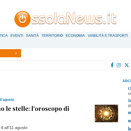
TICA
EVENTI
SANITÀ
TERRITORIO
ECONOMIA
VIABILITÀ E TRASPORTI
ARCH
O
v
I
4 agosto
g
 le stelle: l'oroscopo di
m
m
 4 all'11 agosto
l