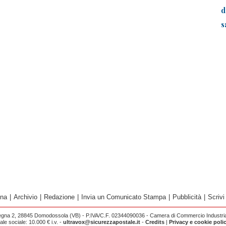
d
s
ina
|
Archivio
|
Redazione
|
Invia un Comunicato Stampa
|
Pubblicità
|
Scrivi
egna 2, 28845 Domodossola (VB) - P.IVA/C.F. 02344090036 - Camera di Commercio Industria 
e sociale: 10.000 € i.v. -
ultravox@sicurezzapostale.it
-
Credits
|
Privacy e cookie poli