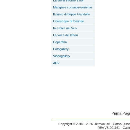
La storia intorno a noi
Mangiare consapevolmente
Il punto di Beppe Gandolfo
L'oroscopo di Corinne
In e-bike nel Vco
La voce dei lettori
Copertina
Fotogallery
Videogallery
ADV
Prima Pag
Copyright © 2016 - 2026 Ultravox srl - Corso Diss
REA VB-201161 - Capital