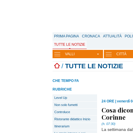
PRIMA PAGINA
CRONACA
ATTUALITÀ
POLI
TUTTE LE NOTIZIE
VALLI
CITTÀ
/
TUTTE LE NOTIZIE
CHE TEMPO FA
RUBRICHE
Level Up
24 ORE
|
venerdì 0
Non solo fumetti
Cosa dicono
Controluce
Corinne
Ristorante didattico Inizio
(h. 07:30)
Itinerarium
La settimana dal