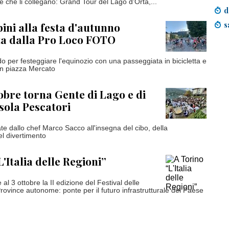
e che li collegano: Grand Tour del Lago d’Orta,...
d
s
ini alla festa d'autunno
ta dalla Pro Loco FOTO
do per festeggiare l'equinozio con una passeggiata in bicicletta e
in piazza Mercato
obre torna Gente di Lago e di
Isola Pescatori
te dallo chef Marco Sacco all'insegna del cibo, della
el divertimento
'Italia delle Regioni”
al 3 ottobre la II edizione del Festival delle
rovince autonome: ponte per il futuro infrastrutturale del Paese