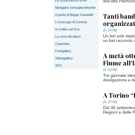
La storia intorno a noi
dell’Alto Piemont
Mangiare consapevolmente
Tanti bamb
Il punto di Beppe Gandolfo
organizza
L'oroscopo di Corinne
In e-bike nel Vco
(h. 10:58)
Un bel sole tiepi
La voce dei lettori
un bel racconto 
Copertina
Fotogallery
A metà ott
Videogallery
Fiume all'
ADV
(h. 10:00)
Tre giornate idea
divulgazione e d
A Torino “L
(h. 07:56)
Dal 30 settembre 
Regioni e delle P