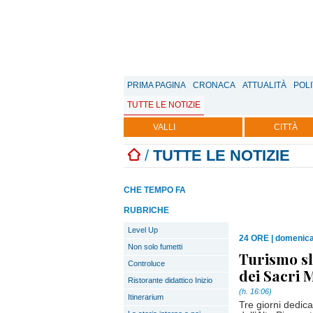
PRIMA PAGINA
CRONACA
ATTUALITÀ
POLI
TUTTE LE NOTIZIE
VALLI
CITTÀ
/
TUTTE LE NOTIZIE
CHE TEMPO FA
RUBRICHE
Level Up
24 ORE
|
domenica
Non solo fumetti
Turismo sl
Controluce
dei Sacri 
Ristorante didattico Inizio
(h. 16:06)
Itinerarium
Tre giorni dedica