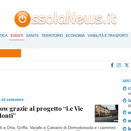
TICA
EVENTI
SANITÀ
TERRITORIO
ECONOMIA
VIABILITÀ E TRASPORTI
ARCH
O
v
I
 24 settembre
g
ow grazie al progetto “Le Vie
m
Monti”
m
ti a Orta, Griffa, Varallo e Calvario di Domodossola e i cammini
l