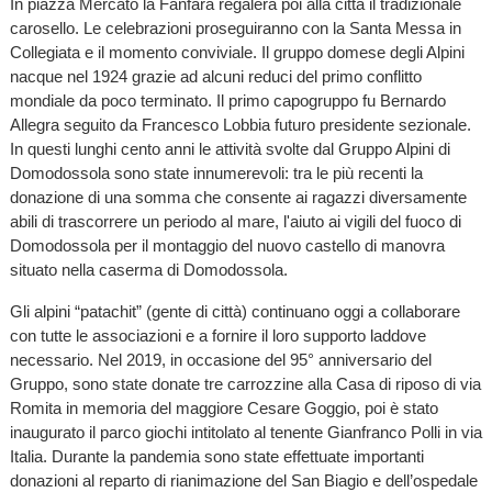
In piazza Mercato la Fanfara regalerà poi alla città il tradizionale
carosello. Le celebrazioni proseguiranno con la Santa Messa in
Collegiata e il momento conviviale. Il gruppo domese degli Alpini
nacque nel 1924 grazie ad alcuni reduci del primo conflitto
mondiale da poco terminato. Il primo capogruppo fu Bernardo
Allegra seguito da Francesco Lobbia futuro presidente sezionale.
In questi lunghi cento anni le attività svolte dal Gruppo Alpini di
Domodossola sono state innumerevoli: tra le più recenti la
donazione di una somma che consente ai ragazzi diversamente
abili di trascorrere un periodo al mare, l'aiuto ai vigili del fuoco di
Domodossola per il montaggio del nuovo castello di manovra
situato nella caserma di Domodossola.
Gli alpini “patachit” (gente di città) continuano oggi a collaborare
con tutte le associazioni e a fornire il loro supporto laddove
necessario. Nel 2019, in occasione del 95° anniversario del
Gruppo, sono state donate tre carrozzine alla Casa di riposo di via
Romita in memoria del maggiore Cesare Goggio, poi è stato
inaugurato il parco giochi intitolato al tenente Gianfranco Polli in via
Italia. Durante la pandemia sono state effettuate importanti
donazioni al reparto di rianimazione del San Biagio e dell’ospedale