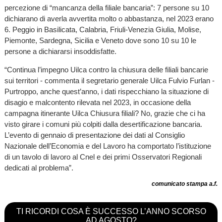
percezione di “mancanza della filiale bancaria”: 7 persone su 10
dichiarano di averla avvertita molto o abbastanza, nel 2023 erano
6. Peggio in Basilicata, Calabria, Friuli-Venezia Giulia, Molise,
Piemonte, Sardegna, Sicilia e Veneto dove sono 10 su 10 le
persone a dichiararsi insoddisfatte.
“Continua l’impegno Uilca contro la chiusura delle filiali bancarie
sui territori - commenta il segretario generale Uilca Fulvio Furlan -
Purtroppo, anche quest’anno, i dati rispecchiano la situazione di
disagio e malcontento rilevata nel 2023, in occasione della
campagna itinerante Uilca Chiusura filiali? No, grazie che ci ha
visto girare i comuni più colpiti dalla desertificazione bancaria.
L’evento di gennaio di presentazione dei dati al Consiglio
Nazionale dell’Economia e del Lavoro ha comportato l’istituzione
di un tavolo di lavoro al Cnel e dei primi Osservatori Regionali
dedicati al problema”.
comunicato stampa a.f.
TI RICORDI COSA È SUCCESSO L’ANNO SCORSO
AD AGOSTO?