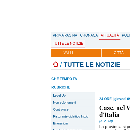
PRIMA PAGINA
CRONACA
ATTUALITÀ
POLI
TUTTE LE NOTIZIE
VALLI
CITTÀ
/
TUTTE LE NOTIZIE
CHE TEMPO FA
RUBRICHE
Level Up
24 ORE
|
giovedì 0
Non solo fumetti
Case, nel V
Controluce
d'Italia
Ristorante didattico Inizio
(h. 23:00)
Itinerarium
La provincia si p