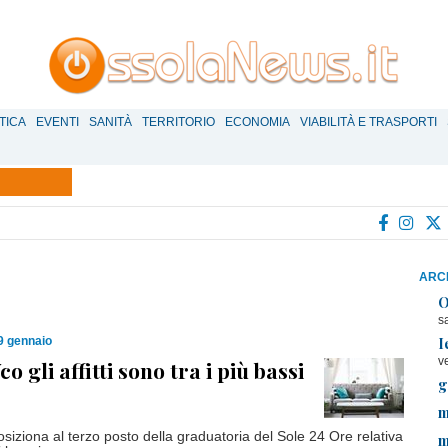
TICA
EVENTI
SANITÀ
TERRITORIO
ECONOMIA
VIABILITÀ E TRASPORTI
ARCH
O
s
I
9 gennaio
v
co gli affitti sono tra i più bassi
g
m
osiziona al terzo posto della graduatoria del Sole 24 Ore relativa
m