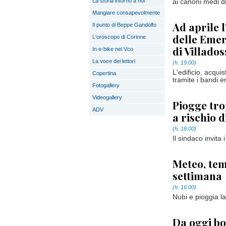
La storia intorno a noi
ai canoni medi d
Mangiare consapevolmente
Ad aprile l
Il punto di Beppe Gandolfo
delle Emer
L'oroscopo di Corinne
di Villados
In e-bike nel Vco
La voce dei lettori
(h. 19:00)
L'edificio, acqui
Copertina
tramite i bandi e
Fotogallery
Videogallery
Piogge tro
ADV
a rischio 
(h. 18:00)
Il sindaco invita 
Meteo, temp
settimana
(h. 16:00)
Nubi e pioggia la
Da oggi bon