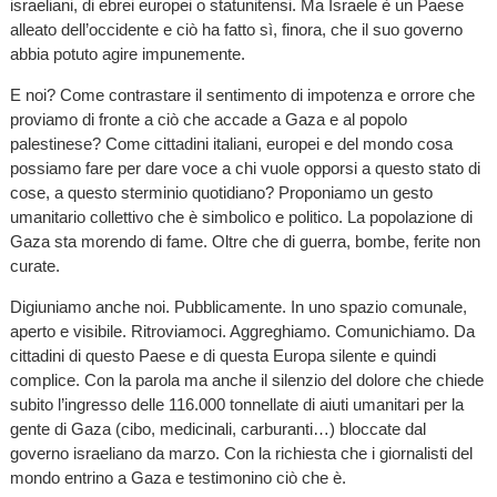
israeliani, di ebrei europei o statunitensi. Ma Israele è un Paese
alleato dell’occidente e ciò ha fatto sì, finora, che il suo governo
abbia potuto agire impunemente.
E noi? Come contrastare il sentimento di impotenza e orrore che
proviamo di fronte a ciò che accade a Gaza e al popolo
palestinese? Come cittadini italiani, europei e del mondo cosa
possiamo fare per dare voce a chi vuole opporsi a questo stato di
cose, a questo sterminio quotidiano? Proponiamo un gesto
umanitario collettivo che è simbolico e politico. La popolazione di
Gaza sta morendo di fame. Oltre che di guerra, bombe, ferite non
curate.
Digiuniamo anche noi. Pubblicamente. In uno spazio comunale,
aperto e visibile. Ritroviamoci. Aggreghiamo. Comunichiamo. Da
cittadini di questo Paese e di questa Europa silente e quindi
complice. Con la parola ma anche il silenzio del dolore che chiede
subito l’ingresso delle 116.000 tonnellate di aiuti umanitari per la
gente di Gaza (cibo, medicinali, carburanti…) bloccate dal
governo israeliano da marzo. Con la richiesta che i giornalisti del
mondo entrino a Gaza e testimonino ciò che è.