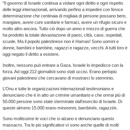
“Il governo di Israele continua a violare ogni diritto e ogni rispetto
delle leggi internazionali, arrivando perfino a impedire con feroce
determinazione che centinaia di migliaia di persone possano bere,
mangiare, avere cure sanitarie e farmaci, avere un rifugio sicuro e
molto altro ancora. Tutto ciò dopo un anno e mezzo di guerra che
ha prodotto la totale devastazione di paesi, città, case, ospedali,
scuole. Ma il popolo palestinese non è Hamas! Sono uomini e
donne, bambini e bambine, ragazzi e ragazze, vecchi. A tutti loro è
oggi negato il diritto a esistere.
Inoltre, nessuno può entrare a Gaza. Israele lo impedisce con la
forza. Ad oggi 212 giornalisti sono stati uccisi. Erano perlopiù
giovani palestinesi che cercavano di mostrarci lo sterminio.
L’Onu e tutte le organizzazioni internazionali testimoniano e
denunciano che è in atto un crimine umanitario e che ormai più di
50.000 persone sono state sterminate dall’esercito di Israele. Di
queste almeno 15.000 erano minorenni, bambini/e, ragazzi/e.
Sono moltissime le voci che si alzano e denunciano questo
massacro. Tra le più significative vi sono anche quelle di molti