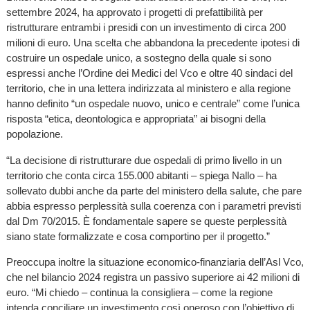
settembre 2024, ha approvato i progetti di prefattibilità per
ristrutturare entrambi i presidi con un investimento di circa 200
milioni di euro. Una scelta che abbandona la precedente ipotesi di
costruire un ospedale unico, a sostegno della quale si sono
espressi anche l’Ordine dei Medici del Vco e oltre 40 sindaci del
territorio, che in una lettera indirizzata al ministero e alla regione
hanno definito “un ospedale nuovo, unico e centrale” come l’unica
risposta “etica, deontologica e appropriata” ai bisogni della
popolazione.
“La decisione di ristrutturare due ospedali di primo livello in un
territorio che conta circa 155.000 abitanti – spiega Nallo – ha
sollevato dubbi anche da parte del ministero della salute, che pare
abbia espresso perplessità sulla coerenza con i parametri previsti
dal Dm 70/2015. È fondamentale sapere se queste perplessità
siano state formalizzate e cosa comportino per il progetto.”
Preoccupa inoltre la situazione economico-finanziaria dell’Asl Vco,
che nel bilancio 2024 registra un passivo superiore ai 42 milioni di
euro. “Mi chiedo – continua la consigliera – come la regione
intenda conciliare un investimento così oneroso con l’obiettivo di