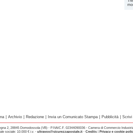
Tre
mod
ina
|
Archivio
|
Redazione
|
Invia un Comunicato Stampa
|
Pubblicità
|
Scrivi
egna 2, 28845 Domodossola (VB) - P.IVA/C.F. 02344090036 - Camera di Commercio Industria 
e sociale: 10.000 € i.v. -
ultravox@sicurezzapostale.it
-
Credits
|
Privacy e cookie poli