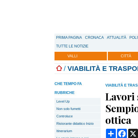
PRIMA PAGINA
CRONACA
ATTUALITÀ
POLI
TUTTE LE NOTIZIE
VALLI
CITTÀ
/
VIABILITÀ E TRASPO
CHE TEMPO FA
VIABILITÀ E TRA
Lavori 
RUBRICHE
Level Up
Sempion
Non solo fumetti
ottica
Controluce
Ristorante didattico Inizio
Condividi
Face
Itinerarium