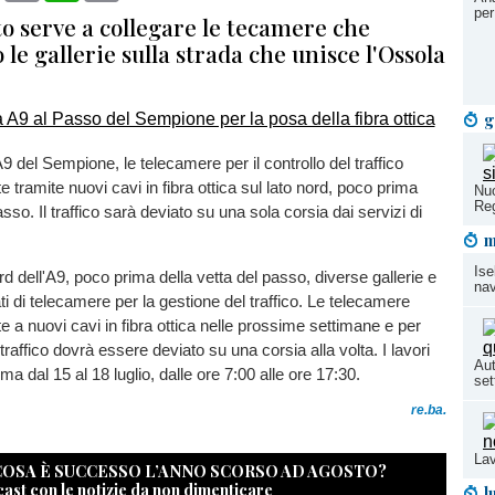
per
o serve a collegare le tecamere che
 le gallerie sulla strada che unisce l'Ossola
g
9 del Sempione, le telecamere per il controllo del traffico
 tramite nuovi cavi in ​​fibra ottica sul lato nord, poco prima
Nuo
Re
asso. Il traffico sarà deviato su una sola corsia dai servizi di
m
Ise
nord dell'A9, poco prima della vetta del passo, diverse gallerie e
nav
ti di telecamere per la gestione del traffico. Le telecamere
 a nuovi cavi in ​​fibra ottica nelle prossime settimane e per
traffico dovrà essere deviato su una corsia alla volta. I lavori
Aut
a dal 15 al 18 luglio, dalle ore 7:00 alle ore 17:30.
set
re.ba.
Lav
 COSA È SUCCESSO L’ANNO SCORSO AD AGOSTO?
cast con le notizie da non dimenticare
l