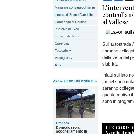
La storia intorno a noi
L'intervent
Mangiare consapevolmente
controllano
Il punto di Beppe Gandolfo
al Vallese
L'oroscopo di Corinne
In e-bike nel Vco
La voce dei lettori
Copertina
Sull'autostrada A
saranno collegate
Fotogallery
della vetta del p
Videogallery
viabilità.
ADV
Infatti sul lato 
ACCADEVA UN ANNO FA
tunnel sono dota
saranno collegate
questo motivo il 
sono in programm
Cronaca
TI RICORDI
Domodossola,
accoltellamento in
Ascolta il pod