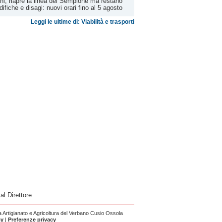
ni, riapre la linea del Sempione ma restano
ifiche e disagi: nuovi orari fino al 5 agosto
Leggi le ultime di: Viabilità e trasporti
 al Direttore
Artigianato e Agricoltura del Verbano Cusio Ossola
cy
|
Preferenze privacy