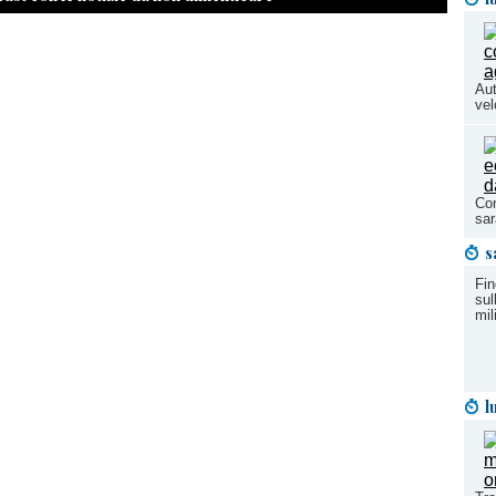
Aut
vel
Con
sar
s
Fin
sul
mil
l