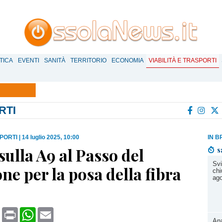
TICA
EVENTI
SANITÀ
TERRITORIO
ECONOMIA
VIABILITÀ E TRASPORTI
RTI
SPORTI
|
14 luglio 2025, 10:00
IN B
sulla A9 al Passo del
s
Svi
e per la posa della fibra
chi
ag
book
X
Print
WhatsApp
Email
Ana