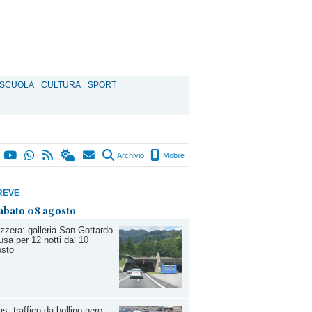
SCUOLA
CULTURA
SPORT
Archivio
Mobile
REVE
abato 08 agosto
zzera: galleria San Gottardo
usa per 12 notti dal 10
osto
s, traffico da bollino nero