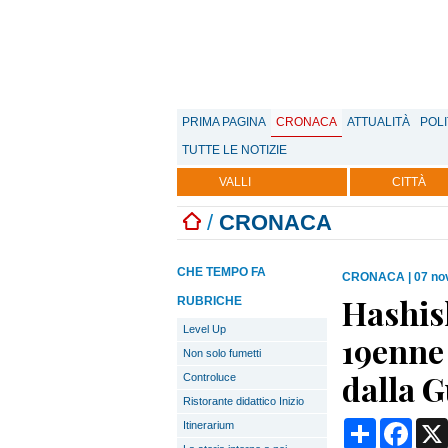
PRIMA PAGINA
CRONACA
ATTUALITÀ
POLI
TUTTE LE NOTIZIE
VALLI
CITTÀ
/
CRONACA
CHE TEMPO FA
CRONACA
|
07 no
Hashish
RUBRICHE
Level Up
19enne
Non solo fumetti
dalla G
Controluce
Ristorante didattico Inizio
Condividi
Face
Itinerarium