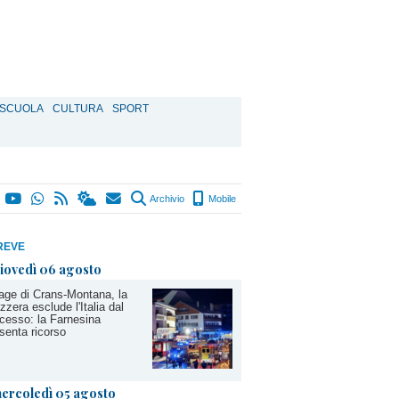
SCUOLA
CULTURA
SPORT
Archivio
Mobile
REVE
iovedì 06 agosto
age di Crans-Montana, la
zzera esclude l'Italia dal
cesso: la Farnesina
senta ricorso
ercoledì 05 agosto