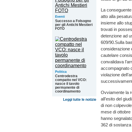
La conseguente p
atto alla pesatu
Eventi
Successo a Folsogno
insieme allo stup
per gli Antichi Mestieri
FOTO
trovati in posses
detenzione ad us
609/90.Sulla base
considerazione de
cautelare consist
convalidava l’ar
accompagnato dai
Politica
violazione dell’a
Centrodestra
compatto nel VCO:
successivamente r
nasce il tavolo
permanente di
coordinamento
Ovviamente la re
all’esito del gi
Leggi tutte le notizie
di non colpevolez
mese di ottobre 
hanno segnalato 
362 di sostanza