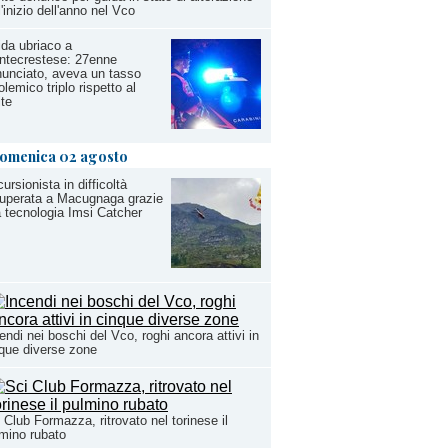
l'inizio dell'anno nel Vco
da ubriaco a
ntecrestese: 27enne
unciato, aveva un tasso
olemico triplo rispetto al
ite
omenica 02 agosto
ursionista in difficoltà
uperata a Macugnaga grazie
a tecnologia Imsi Catcher
endi nei boschi del Vco, roghi ancora attivi in
que diverse zone
 Club Formazza, ritrovato nel torinese il
mino rubato