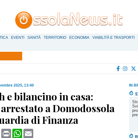
TICA
EVENTI
SANITÀ
TERRITORIO
ECONOMIA
VIABILITÀ E TRASPORTI
vembre 2025, 13:40
IN B
 e bilancino in casa:
g
Str
 arrestato a Domodossola
Svi
pro
pre
uardia di Finanza
book
X
Print
WhatsApp
Email
m