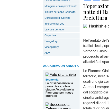
La storia intorno a noi
L’operazion
Mangiare consapevolmente
notte di Ha
Il punto di Beppe Gandolfo
Prefettura
L'oroscopo di Corinne
In e-bike nel Vco
La voce dei lettori
Copertina
Nell’ambito dell’
Fotogallery
traffici illeciti
Videogallery
Verbano Cusio O
ADV
proceduto all’arr
all’attività di s
ACCADEVA UN ANNO FA
Le Fiamme Gialle
territorio, nella
Economia
quali uno già con
La crisi non molla la
presa: tra aprile e
Atteso il compor
giugno, Vco ultimo in
dal soggetto già n
Piemonte per nuove
imprese
cinofila antidro
ragazzi di anni 
totale di gr. 22 