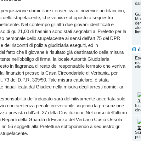
dal
erquisizione domiciliare consentiva di rinvenire un bilancino,
Gui
ra dello stupefacente, che veniva sottoposto a sequestro
Mo
den
efacente. Nel contempo gli altri due giovani identificati e
alc
so di gr. 21,00 di hashish sono stati segnalati al Prefetto per la
lim
o personale dello stupefacente ai sensi dell’art 75 del DPR
 dei riscontri di polizia giudiziaria eseguiti, ed in
d
l fatto che il giovane è risultato già destinatario della misura
Esc
ente nell’obbligo di firma, la locale Autorità Giudiziaria
rec
resto in flagranza di reato del responsabile fermato che veniva
all
 finanzieri presso la Casa Circondariale di Verbania, per
rt. 73 del D.P.R. 309/90. Tale misura cautelare, è stata
iqualificata dal Giudice nella misura degli arresti domiciliari.
sponsabilità dell’indagato sarà definitivamente accertata solo
udizio con sentenza penale irrevocabile, vigendo la presunzione
Inc
cin
za prevista dall’art. 27 della Costituzione.Nel corso dell’ultimo
i Reparti della Guardia di Finanza del Verbano Cusio Ossola
nr. 56 soggetti alla Prefettura sottoponendo a sequestro gr.
Sci
 stupefacente.
pul