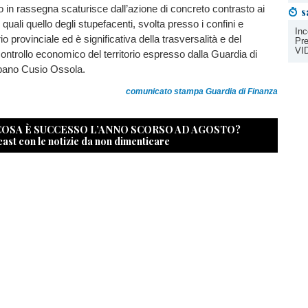
io in rassegna scaturisce dall’azione di concreto contrasto ai
s
tra i quali quello degli stupefacenti, svolta presso i confini e
Inc
orio provinciale ed è significativa della trasversalità e del
Pre
VI
ntrollo economico del territorio espresso dalla Guardia di
bano Cusio Ossola.
comunicato stampa Guardia di Finanza
 COSA È SUCCESSO L’ANNO SCORSO AD AGOSTO?
cast con le notizie da non dimenticare