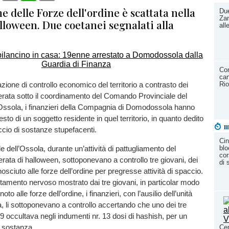
e delle Forze dell'ordine è scattata nella
Due
Zam
lloween. Due coetanei segnalati alla
all
Con
can
azione di controllo economico del territorio a contrasto dei
Rio
, operata sotto il coordinamento del Comando Provinciale del
ssola, i finanzieri della Compagnia di Domodossola hanno
esto di un soggetto residente in quel territorio, in quanto dedito
m
paccio di sostanze stupefacenti.
Cin
blo
 dell’Ossola, durante un’attività di pattugliamento del
cor
 serata di halloween, sottoponevano a controllo tre giovani, dei
di
osciuto alle forze dell’ordine per pregresse attività di spaccio.
tamento nervoso mostrato dai tre giovani, in particolar modo
oto alle forze dell’ordine, i finanzieri, con l’ausilio dell’unità
ga, li sottoponevano a controllo accertando che uno dei tre
19 occultava negli indumenti nr. 13 dosi di hashish, per un
di sostanza.
Cen