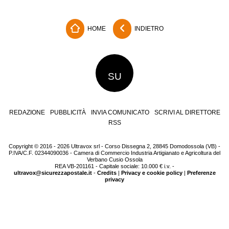
HOME
INDIETRO
SU
REDAZIONE
PUBBLICITÀ
INVIA COMUNICATO
SCRIVI AL DIRETTORE
RSS
Copyright © 2016 - 2026 Ultravox srl - Corso Dissegna 2, 28845 Domodossola (VB) -
P.IVA/C.F. 02344090036 - Camera di Commercio Industria Artigianato e Agricoltura del
Verbano Cusio Ossola
REA VB-201161 - Capitale sociale: 10.000 € i.v. -
ultravox@sicurezzapostale.it
-
Credits
|
Privacy e cookie policy
|
Preferenze
privacy