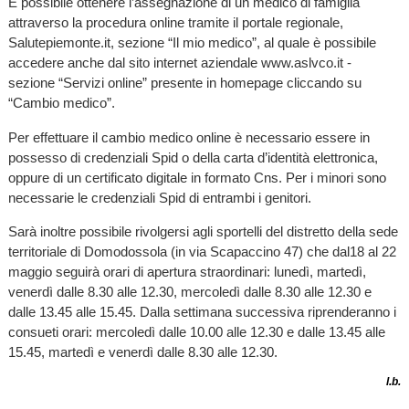
È possibile ottenere l’assegnazione di un medico di famiglia
attraverso la procedura online tramite il portale regionale,
Salutepiemonte.it, sezione “Il mio medico”, al quale è possibile
accedere anche dal sito internet aziendale www.aslvco.it -
sezione “Servizi online” presente in homepage cliccando su
“Cambio medico”.
Per effettuare il cambio medico online è necessario essere in
possesso di credenziali Spid o della carta d’identità elettronica,
oppure di un certificato digitale in formato Cns. Per i minori sono
necessarie le credenziali Spid di entrambi i genitori.
Sarà inoltre possibile rivolgersi agli sportelli del distretto della sede
territoriale di Domodossola (in via Scapaccino 47) che dal18 al 22
maggio seguirà orari di apertura straordinari: lunedì, martedì,
venerdì dalle 8.30 alle 12.30, mercoledì dalle 8.30 alle 12.30 e
dalle 13.45 alle 15.45. Dalla settimana successiva riprenderanno i
consueti orari: mercoledì dalle 10.00 alle 12.30 e dalle 13.45 alle
15.45, martedì e venerdì dalle 8.30 alle 12.30.
l.b.