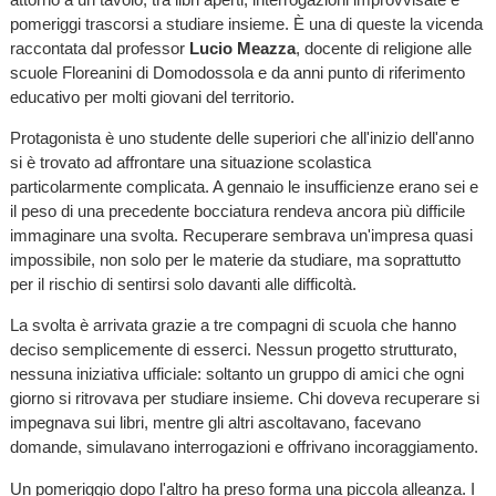
pomeriggi trascorsi a studiare insieme. È una di queste la vicenda
raccontata dal professor
Lucio Meazza
, docente di religione alle
scuole Floreanini di Domodossola e da anni punto di riferimento
educativo per molti giovani del territorio.
Protagonista è uno studente delle superiori che all'inizio dell'anno
si è trovato ad affrontare una situazione scolastica
particolarmente complicata. A gennaio le insufficienze erano sei e
il peso di una precedente bocciatura rendeva ancora più difficile
immaginare una svolta. Recuperare sembrava un'impresa quasi
impossibile, non solo per le materie da studiare, ma soprattutto
per il rischio di sentirsi solo davanti alle difficoltà.
La svolta è arrivata grazie a tre compagni di scuola che hanno
deciso semplicemente di esserci. Nessun progetto strutturato,
nessuna iniziativa ufficiale: soltanto un gruppo di amici che ogni
giorno si ritrovava per studiare insieme. Chi doveva recuperare si
impegnava sui libri, mentre gli altri ascoltavano, facevano
domande, simulavano interrogazioni e offrivano incoraggiamento.
Un pomeriggio dopo l'altro ha preso forma una piccola alleanza. I