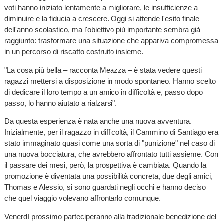
voti hanno iniziato lentamente a migliorare, le insufficienze a
diminuire e la fiducia a crescere. Oggi si attende l'esito finale
dell'anno scolastico, ma l'obiettivo più importante sembra già
raggiunto: trasformare una situazione che appariva compromessa
in un percorso di riscatto costruito insieme.
"La cosa più bella – racconta Meazza – è stata vedere questi
ragazzi mettersi a disposizione in modo spontaneo. Hanno scelto
di dedicare il loro tempo a un amico in difficoltà e, passo dopo
passo, lo hanno aiutato a rialzarsi".
Da questa esperienza è nata anche una nuova avventura.
Inizialmente, per il ragazzo in difficoltà, il Cammino di Santiago era
stato immaginato quasi come una sorta di "punizione" nel caso di
una nuova bocciatura, che avrebbero affrontato tutti assieme. Con
il passare dei mesi, però, la prospettiva è cambiata. Quando la
promozione è diventata una possibilità concreta, due degli amici,
Thomas e Alessio, si sono guardati negli occhi e hanno deciso
che quel viaggio volevano affrontarlo comunque.
Venerdì prossimo parteciperanno alla tradizionale benedizione del