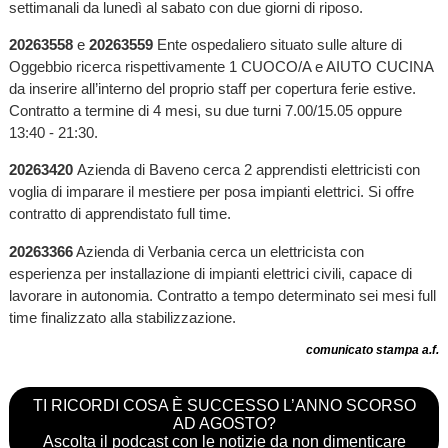
settimanali da lunedì al sabato con due giorni di riposo.
20263558
e
20263559
Ente ospedaliero situato sulle alture di
Oggebbio ricerca rispettivamente 1 CUOCO/A e AIUTO CUCINA
da inserire all’interno del proprio staff per copertura ferie estive.
Contratto a termine di 4 mesi, su due turni 7.00/15.05 oppure
13:40 - 21:30.
20263420
Azienda di Baveno cerca 2 apprendisti elettricisti con
voglia di imparare il mestiere per posa impianti elettrici. Si offre
contratto di apprendistato full time.
20263366
Azienda di Verbania cerca un elettricista con
esperienza per installazione di impianti elettrici civili, capace di
lavorare in autonomia. Contratto a tempo determinato sei mesi full
time finalizzato alla stabilizzazione.
comunicato stampa a.f.
TI RICORDI COSA È SUCCESSO L’ANNO SCORSO
AD AGOSTO?
Ascolta il podcast con le notizie da non dimenticare