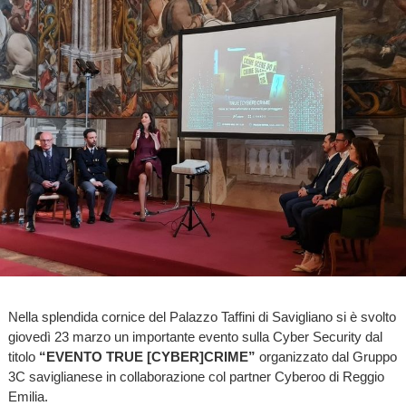
Nella splendida cornice del Palazzo Taffini di Savigliano si è svolto
giovedì 23 marzo un importante evento sulla Cyber Security dal
titolo
“EVENTO TRUE [CYBER]CRIME”
organizzato dal Gruppo
3C saviglianese in collaborazione col partner Cyberoo di Reggio
Emilia.