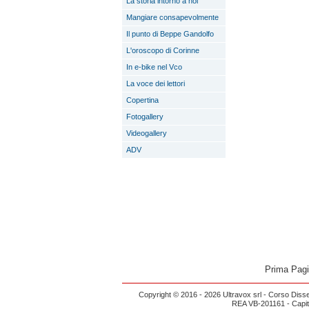
La storia intorno a noi
Mangiare consapevolmente
Il punto di Beppe Gandolfo
L'oroscopo di Corinne
In e-bike nel Vco
La voce dei lettori
Copertina
Fotogallery
Videogallery
ADV
Prima Pag
Copyright © 2016 - 2026 Ultravox srl - Corso Diss
REA VB-201161 - Capital