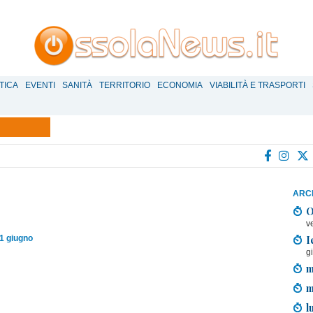
TICA
EVENTI
SANITÀ
TERRITORIO
ECONOMIA
VIABILITÀ E TRASPORTI
ARCH
O
v
I
1 giugno
g
m
m
l