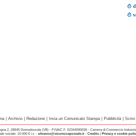
d
s
ina
|
Archivio
|
Redazione
|
Invia un Comunicato Stampa
|
Pubblicità
|
Scrivi
egna 2, 28845 Domodossola (VB) - P.IVA/C.F. 02344090036 - Camera di Commercio Industria 
e sociale: 10.000 € i.v. -
ultravox@sicurezzapostale.it
-
Credits
|
Privacy e cookie poli