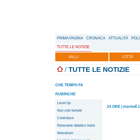
PRIMA PAGINA
CRONACA
ATTUALITÀ
POLI
TUTTE LE NOTIZIE
VALLI
CITTÀ
/
TUTTE LE NOTIZIE
CHE TEMPO FA
RUBRICHE
Level Up
24 ORE
|
martedì 1
Non solo fumetti
Controluce
Ristorante didattico Inizio
Itinerarium