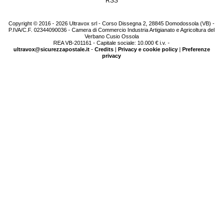
RSS
Copyright © 2016 - 2026 Ultravox srl - Corso Dissegna 2, 28845 Domodossola (VB) -
P.IVA/C.F. 02344090036 - Camera di Commercio Industria Artigianato e Agricoltura del
Verbano Cusio Ossola
REA VB-201161 - Capitale sociale: 10.000 € i.v. -
ultravox@sicurezzapostale.it
-
Credits
|
Privacy e cookie policy
|
Preferenze
privacy