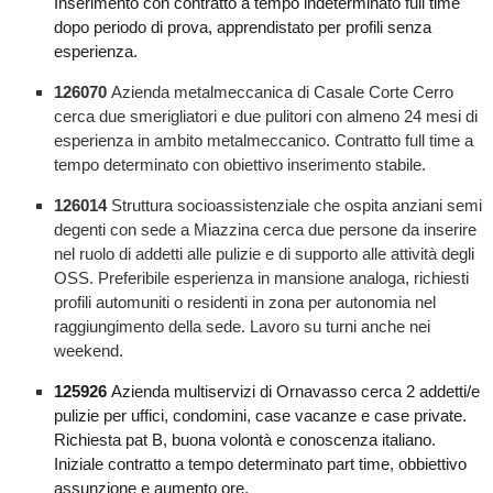
Inserimento con contratto a tempo indeterminato full time
dopo periodo di prova, apprendistato per profili senza
esperienza.
126070
Azienda metalmeccanica di Casale Corte Cerro
cerca due smerigliatori e due pulitori con almeno 24 mesi di
esperienza in ambito metalmeccanico. Contratto full time a
tempo determinato con obiettivo inserimento stabile.
126014
Struttura socioassistenziale che ospita anziani semi
degenti con sede a Miazzina cerca due persone da inserire
nel ruolo di addetti alle pulizie e di supporto alle attività degli
OSS. Preferibile esperienza in mansione analoga, richiesti
profili automuniti o residenti in zona per autonomia nel
raggiungimento della sede. Lavoro su turni anche nei
weekend.
125926
Azienda multiservizi di Ornavasso cerca 2 addetti/e
pulizie per uffici, condomini, case vacanze e case private.
Richiesta pat B, buona volontà e conoscenza italiano.
Iniziale contratto a tempo determinato part time, obbiettivo
assunzione e aumento ore.