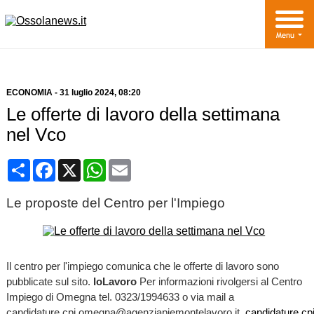
ECONOMIA
-
31 luglio 2024
, 08:20
Le offerte di lavoro della settimana
nel Vco
Condividi
Facebook
X
WhatsApp
Email
Le proposte del Centro per l'Impiego
Il centro per l'impiego comunica che le offerte di lavoro sono
pubblicate sul sito.
IoLavoro
Per informazioni rivolgersi al Centro
Impiego di Omegna tel. 0323/1994633 o via mail a
candidature.cpi.omegna@agenziapiemontelavoro.it
candidature.c