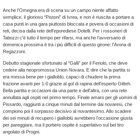
Anche l’Omegna era di scena su un campo niente affatto
semplice, il glorioso “Pistoni” di Ivrea, e non è riuscita a portare a
casa punti in una gara piuttosto bloccata e povera di occasioni di
reti, decisa dalla rete dell’eporediese Dotelli. Per i rossoneri di
Tabozzi c’è tutto il tempo per rifarsi, ma anche l’avversario di
domenica prossima è tra i più difficili di questo girone: l’Arona di
Regazzoni.
Debutto stagionale sfortunato al “Galli” per il Feriolo, che deve
cedere alla neopromossa Union Novara. E dire che la partita si
era messa bene per i gialloblù, capaci di chiudere la prima
frazione avanti per 1-0 grazie al gol di rapina dell’esperto Gitteh.
Bella partita e occasioni da una parte e dell’altra, con una rete
annullata agli ospiti nel primo tempo. Finale amaro per gli uomini di
Pissardo, raggiunti a cinque minuti dal termine dai novaresi, che
compiono poi il sorpasso decisivo al novantesimo. Allo scadere
dei sei minuti di recupero i gialloblù avrebbero l’occasione giusta
per pareggiare, ma il portiere ospite è superlativo sul bel tiro
angolato di Progni.