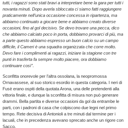
tutti, i ragazzi sono stati bravi a interpretare bene la gara per tutti i
novanta minuti. Dopo averla sbloccata ci siamo fatti raggiungere
praticamente nell’unica occasione concessa in ripartenza, ma
abbiamo continuato a giocare bene e abbiamo creato diverse
occasioni, fino al gol decisivo. Se devo trovare una pecca, dico
che abbiamo calciato poco in porta, dobbiamo provarci di più, ma
a parte questo abbiamo espresso un buon calcio su un campo
difficile, il Cameri è una squadra organizzata che corre molto.
Devo fare i complimenti ai ragazzi, iniziare la stagione con tre
punti in trasferta fa sempre molto piacere, ora dobbiamo
continuare così”
.
Sconfitta onorevole per l’altra ossolana, la neopromossa
Ornavassese, al suo storico esordio in questa categoria. I neri di
Fusè erano ospiti della quotata Arona, una delle pretendenti alla
vittoria finale, e dunque la sconfitta di misura non può generare
drammi. Bella partita e diverse occasioni da gol da entrambe le
parti, con i padroni di casa che colpiscono due legni nel primo
tempo. Rete decisiva di Antonioli a tre minuti dal termine per i
lacuali, che in precedenza avevano sprecato anche un rigore con
Sacco.