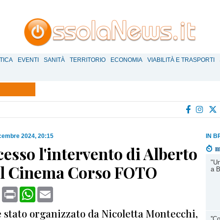
TICA
EVENTI
SANITÀ
TERRITORIO
ECONOMIA
VIABILITÀ E TRASPORTI
cembre 2024, 20:15
IN B
esso l'intervento di Alberto
m
"Un
 al Cinema Corso FOTO
a B
book
X
Print
WhatsApp
Email
 stato organizzato da Nicoletta Montecchi,
''C