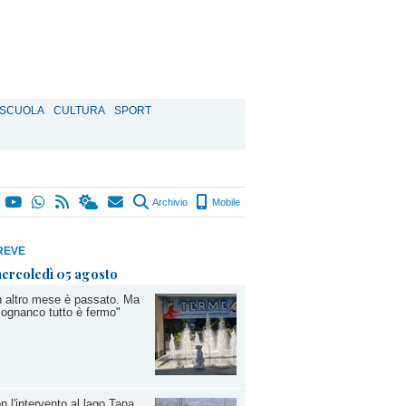
SCUOLA
CULTURA
SPORT
Archivio
Mobile
REVE
ercoledì 05 agosto
 altro mese è passato. Ma
ognanco tutto è fermo"
on l'intervento al lago Tana