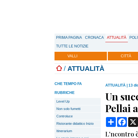
PRIMA PAGINA
CRONACA
ATTUALITÀ
POLI
TUTTE LE NOTIZIE
VALLI
CITTÀ
/
ATTUALITÀ
CHE TEMPO FA
ATTUALITÀ
|
13 di
Un succ
RUBRICHE
Level Up
Pellai
Non solo fumetti
Controluce
Condividi
Face
Ristorante didattico Inizio
Itinerarium
L'ncontro è