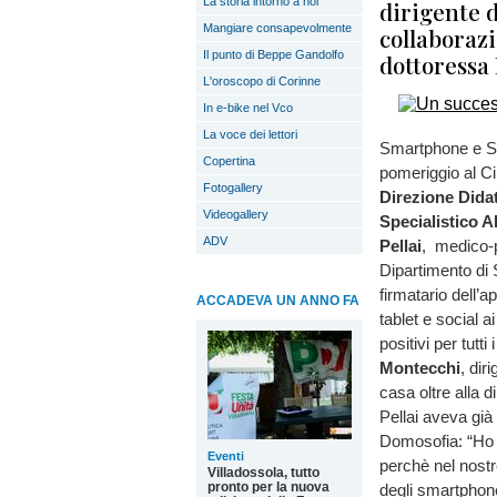
La storia intorno a noi
dirigente d
Mangiare consapevolmente
collaborazi
Il punto di Beppe Gandolfo
dottoressa 
L'oroscopo di Corinne
In e-bike nel Vco
La voce dei lettori
Smartphone e Soc
Copertina
pomeriggio al Ci
Fotogallery
Direzione Didat
Videogallery
Specialistico 
ADV
Pellai
, medico-p
Dipartimento di 
firmatario dell’a
ACCADEVA UN ANNO FA
tablet e social a
positivi per tutt
Montecchi
, dir
casa oltre alla d
Pellai aveva già
Domosofia: “Ho 
Eventi
perchè nel nostr
Villadossola, tutto
pronto per la nuova
degli smartphone