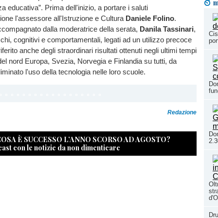
m
educativa”. Prima dell'inizio, a portare i saluti
ione l'assessore all'Istruzione e Cultura
Daniele Folino
.
accompagnato dalla moderatrice della serata,
Danila Tassinari
,
Cis
schi, cognitivi e comportamentali, legati ad un utilizzo precoce
por
ferito anche degli straordinari risultati ottenuti negli ultimi tempi
del nord Europa, Svezia, Norvegia e Finlandia su tutti, da
minato l'uso della tecnologia nelle loro scuole.
Dom
fun
Redazione
Dom
 COSA È SUCCESSO L’ANNO SCORSO AD AGOSTO?
2.3
cast con le notizie da non dimenticare
Olt
str
d'O
Dru