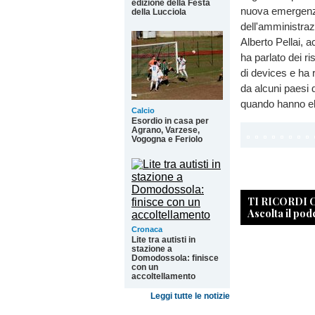
edizione della Festa
nuova emergenza 
della Lucciola
dell'amministraz
Alberto Pellai, 
ha parlato dei ri
di devices e ha ri
da alcuni paesi 
quando hanno eli
Calcio
Esordio in casa per
Agrano, Varzese,
Vogogna e Feriolo
TI RICORDI
Ascolta il pod
Cronaca
Lite tra autisti in
stazione a
Domodossola: finisce
con un
accoltellamento
Leggi tutte le notizie