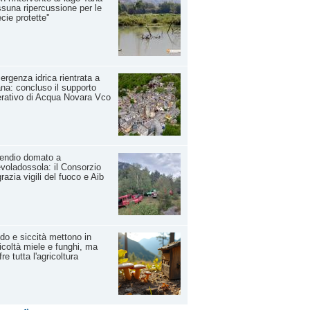
suna ripercussione per le
cie protette''
rgenza idrica rientrata a
na: concluso il supporto
rativo di Acqua Novara Vco
endio domato a
voladossola: il Consorzio
grazia vigili del fuoco e Aib
do e siccità mettono in
ficoltà miele e funghi, ma
fre tutta l'agricoltura