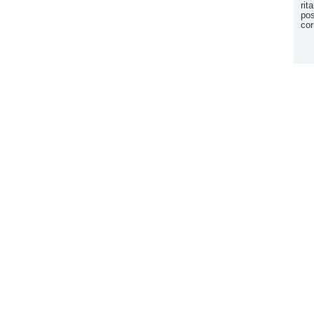
rit
pos
cor