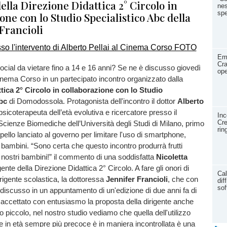
ella Direzione Didattica 2° Circolo in
nes
spe
one con lo Studio Specialistico Abc della
Francioli
Eme
Cra
ial da vietare fino a 14 e 16 anni? Se ne è discusso giovedì
ope
nema Corso in un partecipato incontro organizzato dalla
tica 2° Circolo in collaborazione con lo Studio
Abc
di Domodossola. Protagonista dell'incontro il dottor
Alberto
sicoterapeuta dell’età evolutiva e ricercatore presso il
Inc
Cre
Scienze Biomediche dell’Università degli Studi di Milano, primo
rin
ppello lanciato al governo per limitare l'uso di smartphone,
i bambini. “Sono certa che questo incontro produrrà frutti
i i nostri bambini!” il commento di una soddisfatta
Nicoletta
igente della Direzione Didattica 2° Circolo. A fare gli onori di
Cal
irigente scolastica, la dottoressa
Jennifer Francioli
, che con
dif
sof
 discusso in un appuntamento di un'edizione di due anni fa di
accettato con entusiasmo la proposta della dirigente anche
o piccolo, nel nostro studio vediamo che quella dell'utilizzo
 in età sempre più precoce è in maniera incontrollata è una