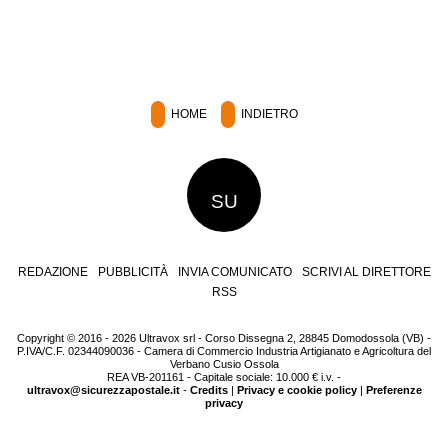
HOME
INDIETRO
SU
REDAZIONE
PUBBLICITÀ
INVIA COMUNICATO
SCRIVI AL DIRETTORE
RSS
Copyright © 2016 - 2026 Ultravox srl - Corso Dissegna 2, 28845 Domodossola (VB) -
P.IVA/C.F. 02344090036 - Camera di Commercio Industria Artigianato e Agricoltura del
Verbano Cusio Ossola
REA VB-201161 - Capitale sociale: 10.000 € i.v. -
ultravox@sicurezzapostale.it
-
Credits
|
Privacy e cookie policy
|
Preferenze
privacy