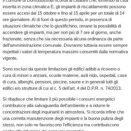
Il comune di Domodossola ricorda ai cittadini che, essendo la città
inserita in zona climatica E, gli impianti di riscaldamento possono
essere accesi dal 15 ottobre e fino al 15 aprile per un totale di 14
ore giornaliere. Al di fuori di questo periodo, in presenza di
situazioni climatiche che lo giustifichino, rimane la possibilità di
accendere gli impianti, ma per non più di 7 ore al giorno, anche
frazionate, senza che sia necessaria alcuna ordinanza da parte
dell’amministrazione comunale. Dovranno tuttavia essere sempre
rispettati i valori di temperatura massimi consentiti dalla normativa
vigente.
Sono esclusi da queste limitazioni gli edifici adibiti a ricovero o
cura di minori o anziani, scuole materne, asili nido, ospedali, case
di cura, alberghi, pensioni, piscine, saune e in generali tutti gli
edifici e/o strutture di cui al c. 5 dell’art. 4 del D.P.R. n. 74/2013.
Si ribadisce che limitare il più possibile i consumi energetici
contribuisce alla salvaguardia dell’ambiente e a ridurre le
concentrazioni degli inquinanti in atmosfera. Si ricorda infine che
una corretta manutenzione degli impianti e la buona pulizia degli
stessi, non solo ne favoriscono l’efficienza ma contribuiscono