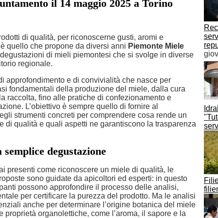
untamento il 14 maggio 2025 a Torino
Rece
serv
odotti di qualità, per riconoscerne gusti, aromi e
rep
: è quello che propone da diversi anni
Piemonte Miele
gio
 degustazioni di mieli piemontesi che si svolge in diverse
ritorio regionale.
i approfondimento e di convivialità che nasce per
asi fondamentali della produzione del miele, dalla cura
lla raccolta, fino alle pratiche di confezionamento e
ione. L’obiettivo è sempre quello di fornire al
Idr
gli strumenti concreti per comprendere cosa rende un
"Tut
 di qualità e quali aspetti ne garantiscono la trasparenza
serv
a semplice degustazione
i presenti come riconoscere un miele di qualità, le
oposte sono guidate da apicoltori ed esperti: in questo
Fili
panti possono approfondire il processo delle analisi,
fili
ale per certificare la purezza del prodotto. Ma le analisi
enziali anche per determinare l’origine botanica del miele
e proprietà organolettiche, come l’aroma, il sapore e la