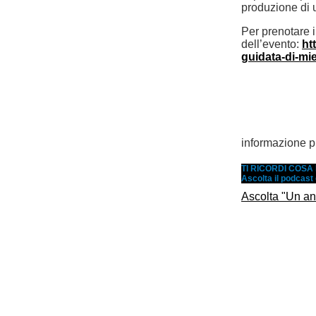
produzione di u
Per prenotare i
dell’evento:
ht
guidata-di-m
informazione pu
TI RICORDI COS
Ascolta il podcast
Ascolta "Un an