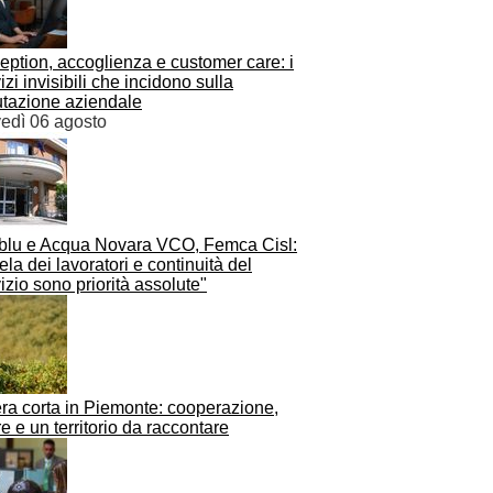
ption, accoglienza e customer care: i
izi invisibili che incidono sulla
utazione aziendale
vedì 06 agosto
ablu e Acqua Novara VCO, Femca Cisl:
ela dei lavoratori e continuità del
izio sono priorità assolute"
era corta in Piemonte: cooperazione,
ere e un territorio da raccontare