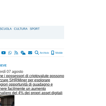
SCUOLA
CULTURA
SPORT
Archivio
Mobile
REVE
erdì 07 agosto
e i possessori di criptovalute possono
lizzare SHRMiner per esplorare
giori opportunità di guadagno e
enere facilmente un aumento
naliero del 4% dei propri asset digitali