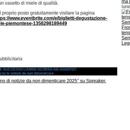
ma 
n vasetto di miele di qualità.
lun
l proprio posto gratuitamente visitare la pagina
tps://www.eventbrite.com/e/biglietti-degustazione-
iele-piemontese-1358298189449
Fron
tens
Sem
Legg
bblicitaria
A È SUCCESSO L’ANNO SCORSO AD AGOSTO?
 con le notizie da non dimenticare
no di notizie da non dimenticare 2025" su Spreaker.