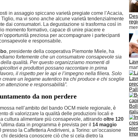
posti in assaggio spiccano varietà pregiate come l’Acacia,
Dese
l Tiglio, ma vi sono anche alcune varietà tendenzialmente
regi
e dai consumatori. La degustazione si trasforma così in
mer
rio momento formativo, capace di unire piacere e
’opportunità preziosa per accompagnare i partecipanti
 consapevole e responsabile.
mbo
, presidente della cooperativa Piemonte Miele, ha
ediamo fortemente che un consumatore consapevole sia
Lavo
o della qualità. Per questo organizziamo momenti di
mar
picoltori e produttori possano raccontare in prima
lavoro, il rispetto per le api e l’impegno nella filiera. Solo
Lavo
e creare un legame autentico tra chi produce e chi sceglie
preo
on attenzione e responsabilità”.
Pal
untamento da non perdere
Boll
promossa nell’ambito del bando OCM miele regionale, è
ital
tento di valorizzare la qualità delle produzioni locali e
 cultura alimentare più consapevole, attirando
oltre 120
L’ultima data in programma è prevista per il
14 maggio
 presso la Caffetteria Andiriveni, a Torino: un’occasione
Imp
 chi desidera conoscere ciò che si cela dietro la