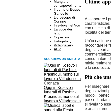
Ultimo app
Mangiare
consapevolmente
Il punto di Beppe
Gandolfo
L'oroscopo di
Assaporare i pr
Corinne
caratteristiche
In e-bike nel Vco
con un ciclo di
La voce dei
località del ter
lettori
Copertina
Un’occasione d
Fotogallery
Videogallery
raccontare le f
ADV
degli alveari a
commercializzaz
consumatore de
ACCADEVA UN ANNO FA
miele realmente
e la sicurezza.
Più che un
Cronaca
Per insegnare a
Oggi in Kosovo i
degustazioni pr
funerali di Pashtrik
modo, i parteci
Krasniqui, morto sul
passo fondament
lavoro a Villadossola
si rivelano ess
e analizzarne l