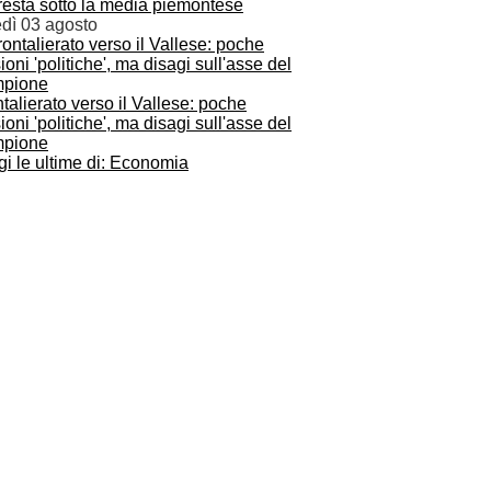
resta sotto la media piemontese
edì 03 agosto
talierato verso il Vallese: poche
ioni 'politiche', ma disagi sull'asse del
pione
i le ultime di: Economia