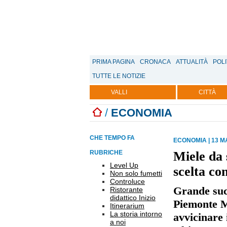
PRIMA PAGINA
CRONACA
ATTUALITÀ
POLI
TUTTE LE NOTIZIE
VALLI
CITTÀ
/
ECONOMIA
CHE TEMPO FA
ECONOMIA
|
13 M
RUBRICHE
Miele da 
Level Up
scelta co
Non solo fumetti
Controluce
Grande suc
Ristorante
didattico Inizio
Piemonte Mi
Itinerarium
La storia intorno
avvicinare 
a noi