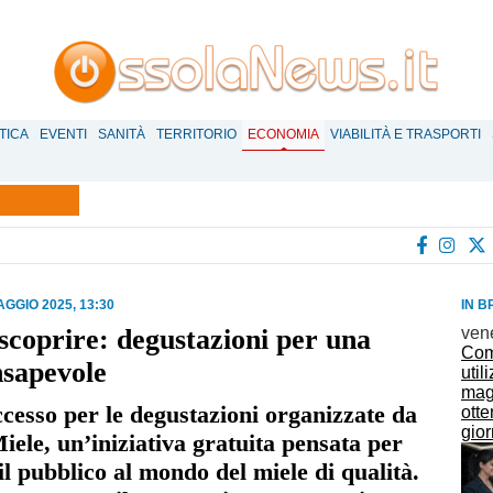
TICA
EVENTI
SANITÀ
TERRITORIO
ECONOMIA
VIABILITÀ E TRASPORTI
AGGIO 2025, 13:30
IN B
scoprire: degustazioni per una
ven
Com
nsapevole
uti
mag
cesso per le degustazioni organizzate da
ott
gior
ele, un’iniziativa gratuita pensata per
il pubblico al mondo del miele di qualità.