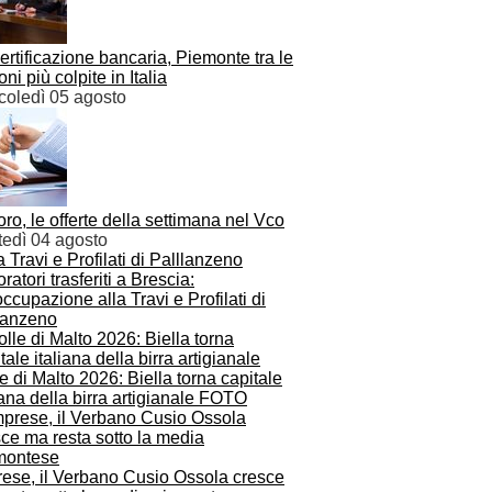
rtificazione bancaria, Piemonte tra le
oni più colpite in Italia
coledì 05 agosto
ro, le offerte della settimana nel Vco
tedì 04 agosto
ratori trasferiti a Brescia:
ccupazione alla Travi e Profilati di
lanzeno
e di Malto 2026: Biella torna capitale
iana della birra artigianale FOTO
rese, il Verbano Cusio Ossola cresce