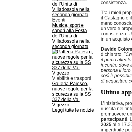
consistenza.
Tra i mieli pro
il Castagno e i
Eventi
meno conosciut
Musica, sport e
un vero e prop
sapori alla Festa
conoscenza. Un
dell’Unità di
in un acquisto
Villadossola nella
seconda giornata
Davide Colo
dichiarato:
"Cr
il primo alleat
incontro dove a
persona il loro 
così è possibil
Viabilità e trasporti
di acquistare c
Galleria Paiesco,
nuove regole per la
Ultimo app
sicurezza sulla SS
337 della Val
L’iniziativa, 
Vigezzo
riuscita nell’in
Leggi tutte le notizie
promuovere una
partecipanti
. 
2025
alle 17.30
imperdibile per