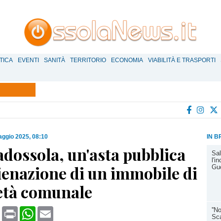
TICA
EVENTI
SANITÀ
TERRITORIO
ECONOMIA
VIABILITÀ E TRASPORTI
ggio 2025, 08:10
IN B
dossola, un'asta pubblica
Sal
l'i
lienazione di un immobile di
Guc
età comunale
book
X
Print
WhatsApp
Email
''N
Sca