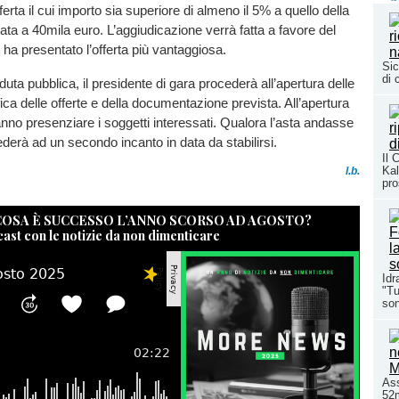
erta il cui importo sia superiore di almeno il 5% a quello della
sata a 40mila euro. L’aggiudicazione verrà fatta a favore del
ha presentato l’offerta più vantaggiosa.
Sic
di 
eduta pubblica, il presidente di gara procederà all’apertura delle
fica delle offerte e della documentazione prevista. All’apertura
anno presenziare i soggetti interessati. Qualora l’asta andasse
ederà ad un secondo incanto in data da stabilirsi.
Il 
Kal
l.b.
pro
 COSA È SUCCESSO L’ANNO SCORSO AD AGOSTO?
cast con le notizie da non dimenticare
Idr
"Tu
son
Ass
52m