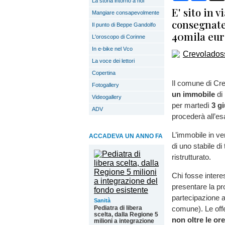
La storia intorno a noi
E' sito in 
Mangiare consapevolmente
consegnate 
Il punto di Beppe Gandolfo
40mila eur
L'oroscopo di Corinne
In e-bike nel Vco
La voce dei lettori
Copertina
Il comune di Cr
Fotogallery
un immobile
di 
Videogallery
per martedì
3 g
ADV
procederà all’es
L’immobile in ve
ACCADEVA UN ANNO FA
di uno stabile di
ristrutturato.
Chi fosse interes
presentare la pr
partecipazione al
Sanità
Pediatra di libera
comune). Le off
scelta, dalla Regione 5
non oltre le or
milioni a integrazione