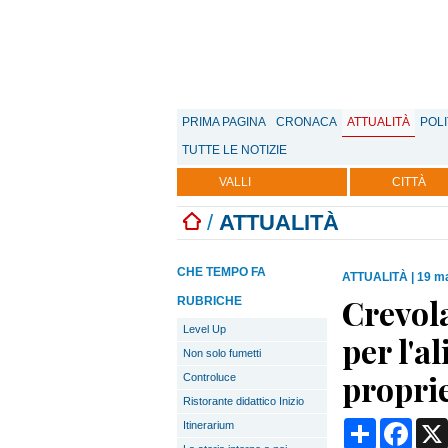
PRIMA PAGINA
CRONACA
ATTUALITÀ
POLI
TUTTE LE NOTIZIE
VALLI
CITTÀ
/
ATTUALITÀ
CHE TEMPO FA
ATTUALITÀ
|
19 ma
Crevola
RUBRICHE
Level Up
per l'a
Non solo fumetti
propri
Controluce
Ristorante didattico Inizio
Condividi
Face
Itinerarium