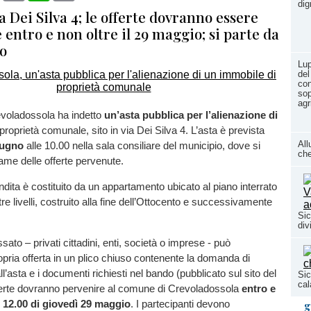
dign
via Dei Silva 4; le offerte dovranno essere
entro e non oltre il 29 maggio; si parte da
o
Lup
del
con
sop
agr
evoladossola ha indetto
un’asta pubblica per l’alienazione di
proprietà comunale, sito in via Dei Silva 4. L’asta è prevista
All
iugno
alle 10.00 nella sala consiliare del municipio, dove si
che
ame delle offerte pervenute.
ndita è costituito da un appartamento ubicato al piano interrato
 tre livelli, costruito alla fine dell’Ottocento e successivamente
Sic
div
sato – privati cittadini, enti, società o imprese - può
opria offerta in un plico chiuso contenente la domanda di
l’asta e i documenti richiesti nel bando (pubblicato sul sito del
Sic
cal
erte dovranno pervenire al comune di Crevoladossola
entro e
e 12.00 di giovedì 29 maggio
. I partecipanti devono
g