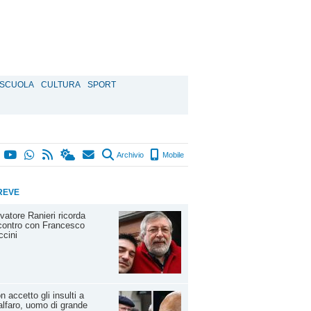
SCUOLA
CULTURA
SPORT
Archivio
Mobile
REVE
vatore Ranieri ricorda
ncontro con Francesco
cini
on accetto gli insulti a
lfaro, uomo di grande