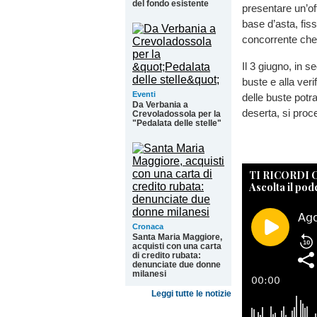
del fondo esistente
presentare un’off
base d’asta, fis
concorrente che 
Il 3 giugno, in s
buste e alla veri
Eventi
delle buste potr
Da Verbania a
deserta, si proc
Crevoladossola per la
"Pedalata delle stelle"
TI RICORDI
Ascolta il pod
Cronaca
Santa Maria Maggiore,
acquisti con una carta
di credito rubata:
denunciate due donne
milanesi
Leggi tutte le notizie