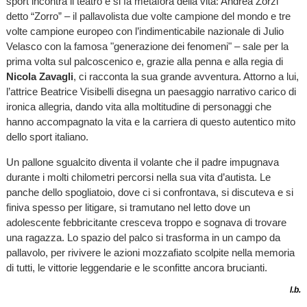
sport incontra il teatro e si fa metafora della vita: Andrea Zorzi
detto “Zorro” – il pallavolista due volte campione del mondo e tre
volte campione europeo con l’indimenticabile nazionale di Julio
Velasco con la famosa "generazione dei fenomeni" – sale per la
prima volta sul palcoscenico e, grazie alla penna e alla regia di
Nicola Zavagli
, ci racconta la sua grande avventura. Attorno a lui,
l’attrice Beatrice Visibelli disegna un paesaggio narrativo carico di
ironica allegria, dando vita alla moltitudine di personaggi che
hanno accompagnato la vita e la carriera di questo autentico mito
dello sport italiano.
Un pallone sgualcito diventa il volante che il padre impugnava
durante i molti chilometri percorsi nella sua vita d’autista. Le
panche dello spogliatoio, dove ci si confrontava, si discuteva e si
finiva spesso per litigare, si tramutano nel letto dove un
adolescente febbricitante cresceva troppo e sognava di trovare
una ragazza. Lo spazio del palco si trasforma in un campo da
pallavolo, per rivivere le azioni mozzafiato scolpite nella memoria
di tutti, le vittorie leggendarie e le sconfitte ancora brucianti.
l.b.