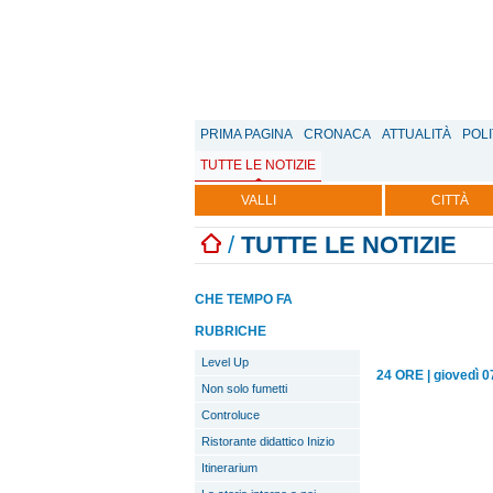
PRIMA PAGINA
CRONACA
ATTUALITÀ
POLI
TUTTE LE NOTIZIE
VALLI
CITTÀ
/
TUTTE LE NOTIZIE
CHE TEMPO FA
RUBRICHE
Level Up
24 ORE
|
giovedì 
Non solo fumetti
Controluce
Ristorante didattico Inizio
Itinerarium