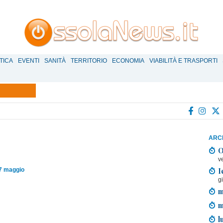
TICA
EVENTI
SANITÀ
TERRITORIO
ECONOMIA
VIABILITÀ E TRASPORTI
ARCH
O
v
I
07 maggio
g
m
m
l