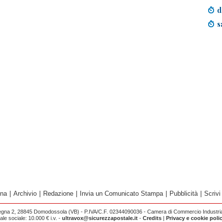
d
s
ina
|
Archivio
|
Redazione
|
Invia un Comunicato Stampa
|
Pubblicità
|
Scrivi
egna 2, 28845 Domodossola (VB) - P.IVA/C.F. 02344090036 - Camera di Commercio Industria 
e sociale: 10.000 € i.v. -
ultravox@sicurezzapostale.it
-
Credits
|
Privacy e cookie poli