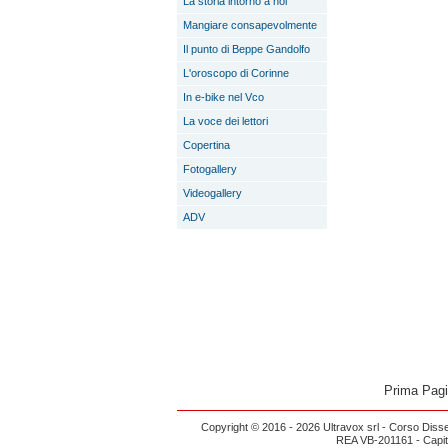
La storia intorno a noi
Mangiare consapevolmente
Il punto di Beppe Gandolfo
L'oroscopo di Corinne
In e-bike nel Vco
La voce dei lettori
Copertina
Fotogallery
Videogallery
ADV
Prima Pag
Copyright © 2016 - 2026 Ultravox srl - Corso Diss
REA VB-201161 - Capital