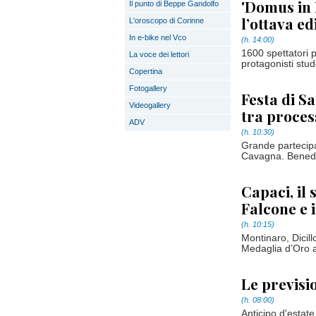
'Domus in 
Il punto di Beppe Gandolfo
l’ottava e
L'oroscopo di Corinne
In e-bike nel Vco
(h. 14:00)
1600 spettatori 
La voce dei lettori
protagonisti stu
Copertina
Fotogallery
Festa di Sa
Videogallery
tra proces
ADV
(h. 10:30)
Grande partecipa
Cavagna. Benedizi
Capaci, il 
Falcone e 
(h. 10:15)
Montinaro, Dicill
Medaglia d’Oro al
Le previsi
(h. 08:00)
Anticipo d'estate