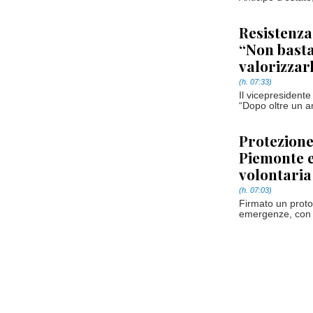
Resistenza
“Non basta
valorizzar
(h. 07:33)
Il vicepresidente
“Dopo oltre un a
Protezione
Piemonte e
volontaria
(h. 07:03)
Firmato un protoc
emergenze, con a