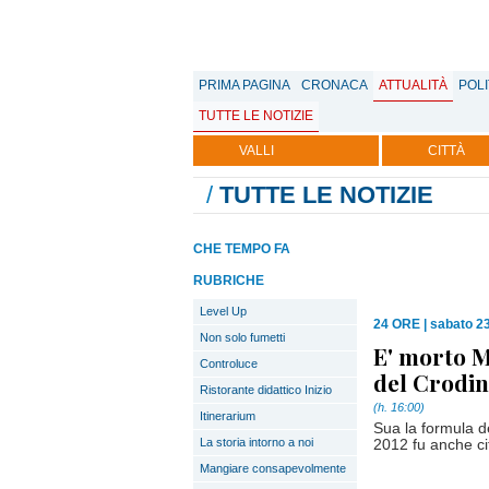
PRIMA PAGINA
CRONACA
ATTUALITÀ
POLI
TUTTE LE NOTIZIE
VALLI
CITTÀ
/
TUTTE LE NOTIZIE
CHE TEMPO FA
RUBRICHE
Level Up
24 ORE
|
sabato 2
Non solo fumetti
E' morto M
Controluce
del Crodi
Ristorante didattico Inizio
(h. 16:00)
Itinerarium
Sua la formula d
La storia intorno a noi
2012 fu anche cit
Mangiare consapevolmente