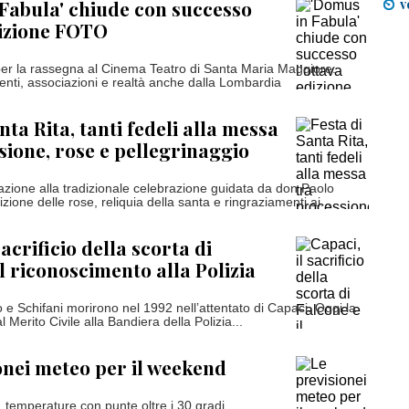
v
Fabula' chiude con successo
dizione FOTO
per la rassegna al Cinema Teatro di Santa Maria Maggiore:
denti, associazioni e realtà anche dalla Lombardia
nta Rita, tanti fedeli alla messa
sione, rose e pellegrinaggio
zione alla tradizionale celebrazione guidata da don Paolo
one delle rose, reliquia della santa e ringraziamenti ai...
sacrificio della scorta di
il riconoscimento alla Polizia
o e Schifani morirono nel 1992 nell’attentato di Capaci. Oggi la
 Merito Civile alla Bandiera della Polizia...
onei meteo per il weekend
, temperature con punte oltre i 30 gradi