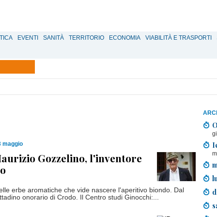
TICA
EVENTI
SANITÀ
TERRITORIO
ECONOMIA
VIABILITÀ E TRASPORTI
ARCH
O
g
I
3 maggio
m
aurizio Gozzelino, l'inventore
m
no
l
elle erbe aromatiche che vide nascere l'aperitivo biondo. Dal
d
tadino onorario di Crodo. Il Centro studi Ginocchi:...
s