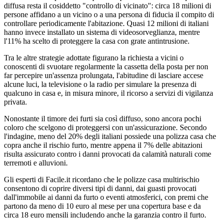
diffusa resta il cosiddetto "controllo di vicinato": circa 18 milioni di
persone affidano a un vicino o a una persona di fiducia il compito di
controllare periodicamente l'abitazione. Quasi 12 milioni di italiani
hanno invece installato un sistema di videosorveglianza, mentre
l'11% ha scelto di proteggere la casa con grate antintrusione.
Tra le altre strategie adottate figurano la richiesta a vicini o
conoscenti di svuotare regolarmente la cassetta della posta per non
far percepire un'assenza prolungata, l'abitudine di lasciare accese
alcune luci, la televisione o la radio per simulare la presenza di
qualcuno in casa e, in misura minore, il ricorso a servizi di vigilanza
privata.
Nonostante il timore dei furti sia così diffuso, sono ancora pochi
coloro che scelgono di proteggersi con un'assicurazione. Secondo
l'indagine, meno del 20% degli italiani possiede una polizza casa che
copra anche il rischio furto, mentre appena il 7% delle abitazioni
risulta assicurato contro i danni provocati da calamità naturali come
terremoti e alluvioni.
Gli esperti di Facile.it ricordano che le polizze casa multirischio
consentono di coprire diversi tipi di danni, dai guasti provocati
dall'immobile ai danni da furto o eventi atmosferici, con premi che
partono da meno di 10 euro al mese per una copertura base e da
circa 18 euro mensili includendo anche la garanzia contro il furto.