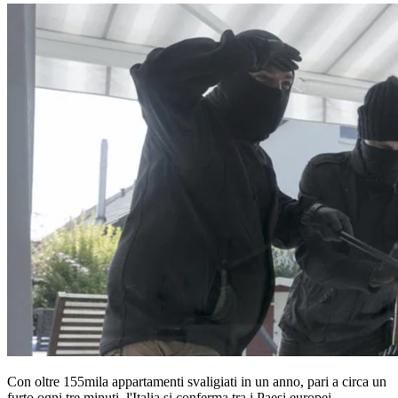
Con oltre 155mila appartamenti svaligiati in un anno, pari a circa un
furto ogni tre minuti, l'Italia si conferma tra i Paesi europei