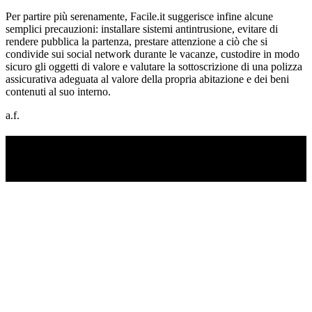
Per partire più serenamente, Facile.it suggerisce infine alcune
semplici precauzioni: installare sistemi antintrusione, evitare di
rendere pubblica la partenza, prestare attenzione a ciò che si
condivide sui social network durante le vacanze, custodire in modo
sicuro gli oggetti di valore e valutare la sottoscrizione di una polizza
assicurativa adeguata al valore della propria abitazione e dei beni
contenuti al suo interno.
a.f.
TI RICORDI COSA È SUCCESSO L’ANNO
SCORSO AD AGOSTO?
Ascolta il podcast con le notizie da non dimenticare