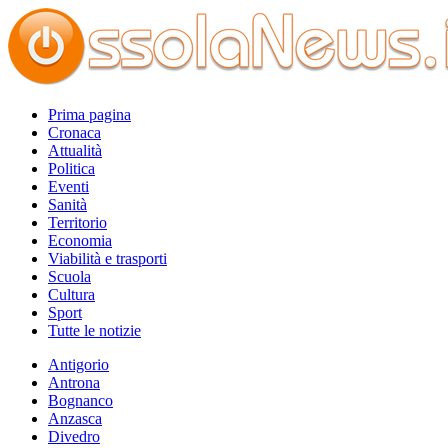
Prima pagina
Cronaca
Attualità
Politica
Eventi
Sanità
Territorio
Economia
Viabilità e trasporti
Scuola
Cultura
Sport
Tutte le notizie
Antigorio
Antrona
Bognanco
Anzasca
Divedro