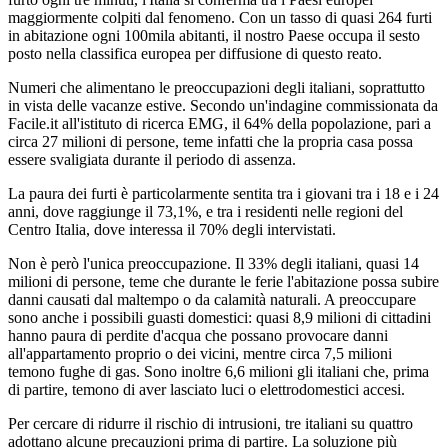
maggiormente colpiti dal fenomeno. Con un tasso di quasi 264 furti
in abitazione ogni 100mila abitanti, il nostro Paese occupa il sesto
posto nella classifica europea per diffusione di questo reato.
Numeri che alimentano le preoccupazioni degli italiani, soprattutto
in vista delle vacanze estive. Secondo un'indagine commissionata da
Facile.it all'istituto di ricerca EMG, il 64% della popolazione, pari a
circa 27 milioni di persone, teme infatti che la propria casa possa
essere svaligiata durante il periodo di assenza.
La paura dei furti è particolarmente sentita tra i giovani tra i 18 e i 24
anni, dove raggiunge il 73,1%, e tra i residenti nelle regioni del
Centro Italia, dove interessa il 70% degli intervistati.
Non è però l'unica preoccupazione. Il 33% degli italiani, quasi 14
milioni di persone, teme che durante le ferie l'abitazione possa subire
danni causati dal maltempo o da calamità naturali. A preoccupare
sono anche i possibili guasti domestici: quasi 8,9 milioni di cittadini
hanno paura di perdite d'acqua che possano provocare danni
all'appartamento proprio o dei vicini, mentre circa 7,5 milioni
temono fughe di gas. Sono inoltre 6,6 milioni gli italiani che, prima
di partire, temono di aver lasciato luci o elettrodomestici accesi.
Per cercare di ridurre il rischio di intrusioni, tre italiani su quattro
adottano alcune precauzioni prima di partire. La soluzione più