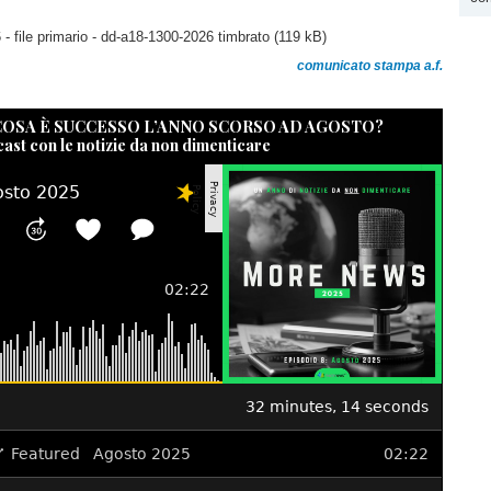
- file primario - dd-a18-1300-2026 timbrato
(119 kB)
comunicato stampa a.f.
 COSA È SUCCESSO L’ANNO SCORSO AD AGOSTO?
cast con le notizie da non dimenticare