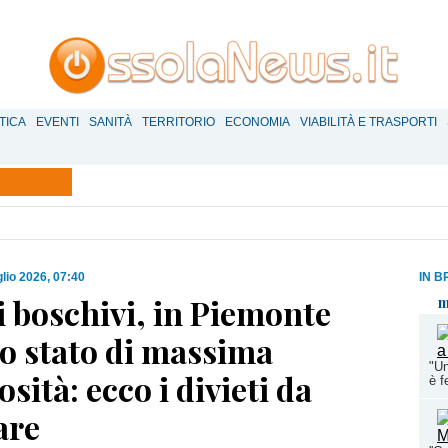
TICA
EVENTI
SANITÀ
TERRITORIO
ECONOMIA
VIABILITÀ E TRASPORTI
glio 2026, 07:40
IN B
 boschivi, in Piemonte
m
lo stato di massima
"Un
osità: ecco i divieti da
è f
are