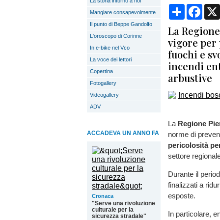
La storia intorno a noi
Condividi
Face
Mangiare consapevolmente
Il punto di Beppe Gandolfo
La Regione
L'oroscopo di Corinne
vigore per 
In e-bike nel Vco
fuochi e sv
La voce dei lettori
incendi ent
Copertina
arbustive
Fotogallery
Videogallery
ADV
La
Regione Pi
ACCADEVA UN ANNO FA
norme di preven
pericolosità pe
settore regional
Durante il period
finalizzati a ridu
esposte.
Cronaca
"Serve una rivoluzione
culturale per la
In particolare, 
sicurezza stradale"