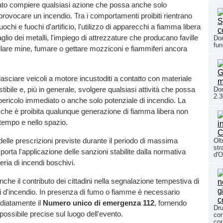
ato compiere qualsiasi azione che possa anche solo
rovocare un incendio. Tra i comportamenti proibiti rientrano
uochi e fuochi d'artificio, l'utilizzo di apparecchi a fiamma libera
 taglio dei metalli, l'impiego di attrezzature che producano faville
Dom
fun
brillare mine, fumare o gettare mozziconi e fiammiferi ancora
 lasciare veicoli a motore incustoditi a contatto con materiale
ibile e, più in generale, svolgere qualsiasi attività che possa
Dom
2.3
ericolo immediato o anche solo potenziale di incendio. La
 che è proibita qualunque generazione di fiamma libera non
 tempo e nello spazio.
elle prescrizioni previste durante il periodo di massima
Olt
str
orta l'applicazione delle sanzioni stabilite dalla normativa
d'O
eria di incendi boschivi.
he il contributo dei cittadini nella segnalazione tempestiva di
pi d'incendio. In presenza di fumo o fiamme è necessario
diatamente il
Numero unico di emergenza 112
, fornendo
Dru
ù possibile precise sul luogo dell'evento.
con
cor