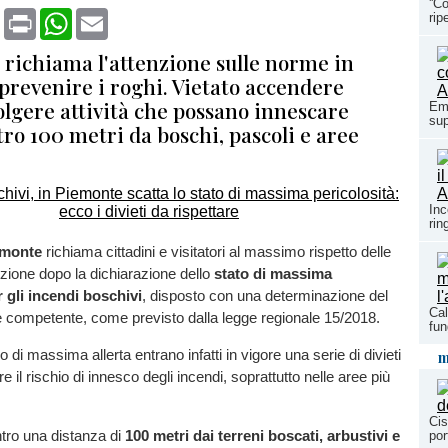
''C
book
X
Print
WhatsApp
Email
rip
 richiama l'attenzione sulle norme in
prevenire i roghi. Vietato accendere
olgere attività che possano innescare
Eme
sup
ro 100 metri da boschi, pascoli e aree
Inc
rin
emonte
richiama cittadini e visitatori al massimo rispetto delle
zione dopo la dichiarazione dello
stato di massima
r gli incendi boschivi
, disposto con una determinazione del
Cal
e competente, come previsto dalla legge regionale 15/2018.
fun
o di massima allerta entrano infatti in vigore una serie di divieti
m
rre il rischio di innesco degli incendi, soprattutto nelle aree più
Cis
entro una distanza di
100 metri dai terreni boscati, arbustivi e
por