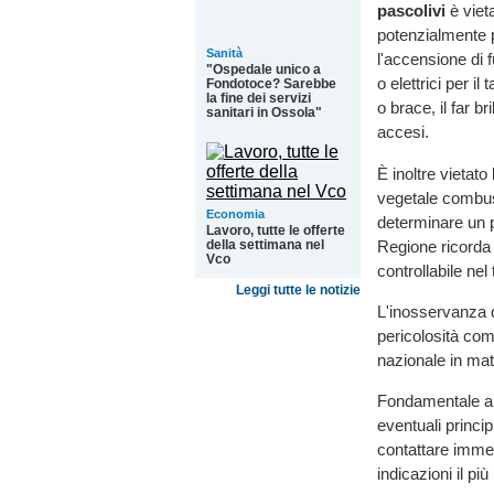
pascolivi
è viet
potenzialmente p
Sanità
l'accensione di f
"Ospedale unico a
o elettrici per il
Fondotoce? Sarebbe
la fine dei servizi
o brace, il far 
sanitari in Ossola"
accesi.
È inoltre vietato
vegetale combust
Economia
determinare un p
Lavoro, tutte le offerte
Regione ricorda
della settimana nel
Vco
controllabile nel
Leggi tutte le notizie
L'inosservanza d
pericolosità comp
nazionale in mat
Fondamentale anc
eventuali princi
contattare imme
indicazioni il pi