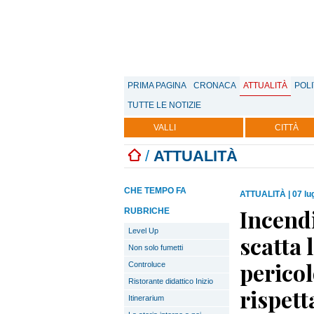
PRIMA PAGINA
CRONACA
ATTUALITÀ
POLI
TUTTE LE NOTIZIE
VALLI
CITTÀ
/
ATTUALITÀ
CHE TEMPO FA
ATTUALITÀ
|
07 lu
Incendi
RUBRICHE
Level Up
scatta 
Non solo fumetti
pericol
Controluce
Ristorante didattico Inizio
rispett
Itinerarium