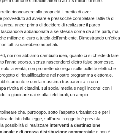
per il comune stimabile attorno ad 1,3 milioni di euro.
retto riconoscere alla proprietà il merito di aver
 provveduto ad avviare e pressoché completare l’attività di
era area, ancor prima di decidere di realizzare il parco
n lasciandola abbandonata a sé stessa come da altre parti, ma
he milione di euro a tutela dell’ambiente. Dimostrando un’etica
on tutti si sarebbero aspettati.
 Pd, noi non abbiamo cambiato idea, quanto ci si chiede di fare
tto l’anno scorso, senza nasconderci dietro false promesse,
olo la verità, non promettendo regali sulle bollette elettriche
progetto di riqualificazione nel nostro programma elettorale,
ubblicamente e con la massima trasparenza in una
 rivolta ai cittadini, sui social media e negli incontri con i
ndo, a giudicare dai risultati elettorali, un ampio
olineare che, purtroppo, sotto l’aspetto urbanistico e per i
fica dettati dalla legge, sull’area in oggetto è prevista
a possibilità di realizzare
interventi a destinazione
tigianale e di grossa distribuzione commerciale
e non è