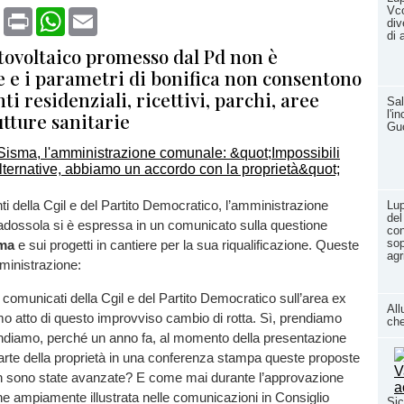
Vco
book
X
Print
WhatsApp
Email
div
di 
otovoltaico promesso dal Pd non è
e e i parametri di bonifica non consentono
i residenziali, ricettivi, parchi, aree
Sal
l'i
utture sanitarie
Guc
nti della Cgil e del Partito Democratico, l’amministrazione
Lup
del
adossola si è espressa in un comunicato sulla questione
con
sop
sma
e sui progetti in cantiere per la sua riqualificazione. Queste
agr
mministrazione:
i comunicati della Cgil e del Partito Democratico sull’area ex
All
o atto di questo improvviso cambio di rotta. Sì, prendiamo
che
ndiamo, perché un anno fa, al momento della presentazione
parte della proprietà in una conferenza stampa queste proposte
on sono state avanzate? E come mai durante l’approvazione
e ampiamente illustrata nelle comunicazioni in Consiglio
Sic