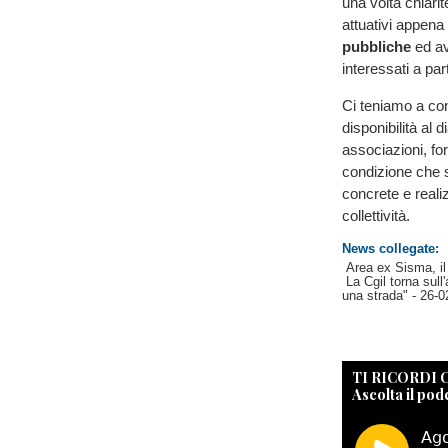
una volta chiari
attuativi appen
pubbliche
ed av
interessati a par
Ci teniamo a con
disponibilità al d
associazioni, fo
condizione che s
concrete e reali
collettività.
News collegate:
Area ex Sisma, il 
La Cgil torna sul
una strada"
- 26-0
TI RICORDI
Ascolta il pod