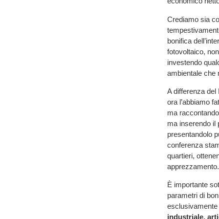
economico netto 
Crediamo sia cor
tempestivamente
bonifica dell’int
fotovoltaico, no
investendo qualc
ambientale che n
A differenza del
ora l’abbiamo fa
ma raccontando s
ma inserendo il 
presentandolo p
conferenza stampa
quartieri, ottene
apprezzamento.
È importante sott
parametri di boni
esclusivamente l
industriale, ar