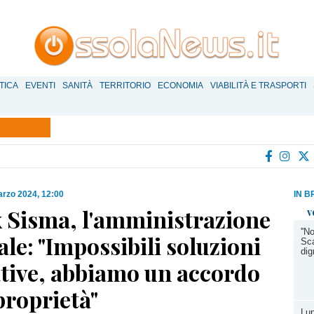
TICA
EVENTI
SANITÀ
TERRITORIO
ECONOMIA
VIABILITÀ E TRASPORTI
rzo 2024, 12:00
IN B
x Sisma, l'amministrazione
v
''N
e: "Impossibili soluzioni
Sca
dign
ative, abbiamo un accordo
proprietà"
Lup