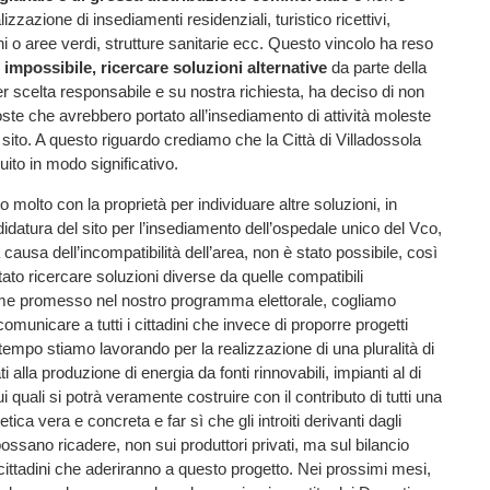
lizzazione di insediamenti residenziali, turistico ricettivi,
hi o aree verdi, strutture sanitarie ecc. Questo vincolo ha reso
n impossibile, ricercare soluzioni alternative
da parte della
er scelta responsabile e su nostra richiesta, ha deciso di non
ste che avrebbero portato all’insediamento di attività moleste
 sito. A questo riguardo crediamo che la Città di Villadossola
uito in modo significativo.
 molto con la proprietà per individuare altre soluzioni, in
didatura del sito per l’insediamento dell’ospedale unico del Vco,
causa dell’incompatibilità dell’area, non è stato possibile, così
ato ricercare soluzioni diverse da quelle compatibili
me promesso nel nostro programma elettorale, cogliamo
omunicare a tutti i cittadini che invece di proporre progetti
a tempo stiamo lavorando per la realizzazione di una pluralità di
ti alla produzione di energia da fonti rinnovabili, impianti al di
i quali si potrà veramente costruire con il contributo di tutti una
ca vera e concreta e far sì che gli introiti derivanti dagli
 possano ricadere, non sui produttori privati, ma sul bilancio
ittadini che aderiranno a questo progetto. Nei prossimi mesi,