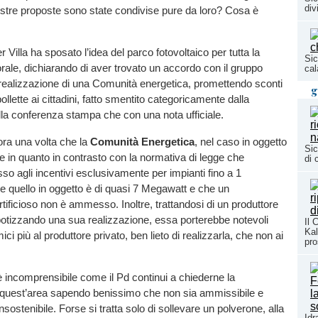
div
stre proposte sono state condivise pure da loro? Cosa è
er Villa ha sposato l’idea del parco fotovoltaico per tutta la
Sic
ale, dichiarando di aver trovato un accordo con il gruppo
cal
 realizzazione di una Comunità energetica, promettendo sconti
g
bollette ai cittadini, fatto smentito categoricamente dalla
ella conferenza stampa che con una nota ufficiale.
ra una volta che la
Comunità Energetica
, nel caso in oggetto
Sic
le in quanto in contrasto con la normativa di legge che
di 
so agli incentivi esclusivamente per impianti fino a 1
 quello in oggetto è di quasi 7 Megawatt e che un
tificioso non è ammesso. Inoltre, trattandosi di un produttore
potizzando una sua realizzazione, essa porterebbe notevoli
Il 
Kal
i più al produttore privato, ben lieto di realizzarla, che non ai
pro
, è incomprensibile come il Pd continui a chiederne la
n quest’area sapendo benissimo che non sia ammissibile e
nsostenibile. Forse si tratta solo di sollevare un polverone, alla
Idr