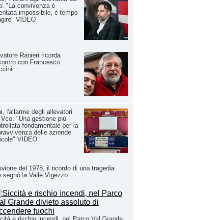
: "La convivenza è
entata impossibile, è tempo
agire" VIDEO
vatore Ranieri ricorda
ncontro con Francesco
cini
i, l'allarme degli allevatori
 Vco: "Una gestione più
trollata fondamentale per la
ravvivenza delle aziende
icole" VIDEO
uvione del 1978, il ricordo di una tragedia
 segnò la Valle Vigezzo
cità e rischio incendi, nel Parco Val Grande