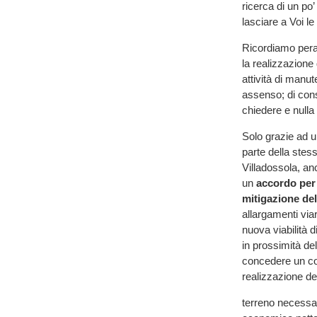
ricerca di un po
lasciare a Voi le
Ricordiamo peral
la realizzazione 
attività di manut
assenso; di con
chiedere e null
Solo grazie ad u
parte della stes
Villadossola, anc
un
accordo per 
mitigazione del
allargamenti viar
nuova viabilità d
in prossimità de
concedere un co
realizzazione del
terreno necessari