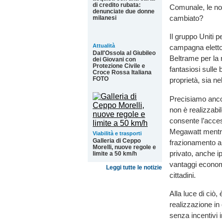
di credito rubata:
Comunale, le no
denunciate due donne
cambiato?
milanesi
Il gruppo Uniti p
Attualità
campagna elettor
Dall'Ossola al Giubileo
Beltrame per la
dei Giovani con
Protezione Civile e
fantasiosi sulle 
Croce Rossa Italiana
FOTO
proprietà, sia n
Precisiamo anco
non è realizzabi
consente l’acces
Megawatt mentre
Viabilità e trasporti
Galleria di Ceppo
frazionamento ar
Morelli, nuove regole e
privato, anche i
limite a 50 km/h
vantaggi economic
Leggi tutte le notizie
cittadini.
Alla luce di ciò
realizzazione i
senza incentivi i