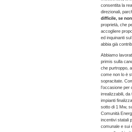
consentita la rea
direzionali, parc
difficile, se no
proprietà, che p
accogliere propo
ed inquinanti sul
abbia già contrib
Abbiamo lavorato
primis sulla can
che purtroppo, a 
come non lo è st
sopracitate. Co
l’occasione per c
irrealizzabili, d
impianti finalizza
sotto di 1 Mw, su
Comunità Energeti
incentivi statali
comunale e sui c