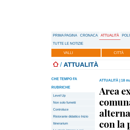
PRIMA PAGINA
CRONACA
ATTUALITÀ
POLI
TUTTE LE NOTIZIE
VALLI
CITTÀ
/
ATTUALITÀ
CHE TEMPO FA
ATTUALITÀ
|
18 ma
Area e
RUBRICHE
Level Up
comunal
Non solo fumetti
altern
Controluce
Ristorante didattico Inizio
con la 
Itinerarium