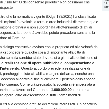
’ di visibilità? O del consenso perduto? Non possiamo che
"Tu
son
 risposte.
tro che la normativa vigente (D.lgs 199/2021) ha classificato
di impianti fotovoltaici a terra in aree industriali dismesse quale
enzione ordinaria e non subordinata all’ottenimento di atti di
seguenza, la proprietà avrebbe potuto procedere senza nulla
a dare al Comune.
n dialogo costruttivo avviato con la proprietà ed alla volontà da
sa di concedere qualche cosa di importante alla città di
he se nulla sarebbe stato dovuto, si è giunti alla definizione di
la realizzazione di opere pubbliche di compensazione e
l’intervento
. Questo accordo prevede la realizzazione di
i, parcheggi e piste ciclabili a margine dell’area, nonché una
i accesso al centro al fine di eliminare il pericolo dello sbocco
ll’ex cinema. Come già precisato, la società si è impegnata a
ntributo a favore del Comune di
1.000.000,00 e
uro per la
le opere, oltre all’esecuzione di tutti i riempimenti di
 ed alla cessione gratuita dei terreni interessati. Un beneficio