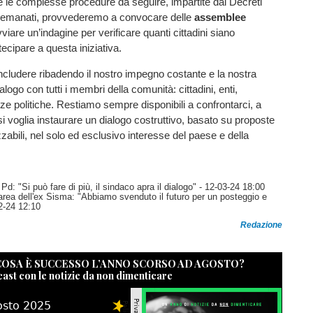
te le complesse procedure da seguire, impartite dai Decreti
a emanati, provvederemo a convocare delle
assemblee
viare un’indagine per verificare quanti cittadini siano
tecipare a questa iniziativa.
cludere ribadendo il nostro impegno costante e la nostra
ialogo con tutti i membri della comunità: cittadini, enti,
rze politiche. Restiamo sempre disponibili a confrontarci, a
i voglia instaurare un dialogo costruttivo, basato su proposte
zzabili, nel solo ed esclusivo interesse del paese e della
Pd: "Si può fare di più, il sindaco apra il dialogo"
- 12-03-24 18:00
l'area dell'ex Sisma: "Abbiamo svenduto il futuro per un posteggio e
2-24 12:10
Redazione
 COSA È SUCCESSO L’ANNO SCORSO AD AGOSTO?
cast con le notizie da non dimenticare