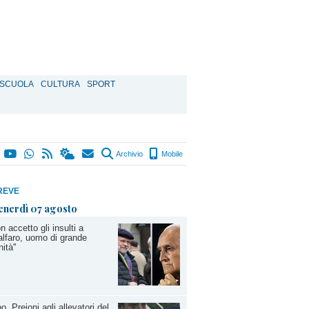
SCUOLA
CULTURA
SPORT
Archivio
Mobile
REVE
enerdì 07 agosto
on accetto gli insulti a
lfaro, uomo di grande
ità''
o, Preioni agli allevatori del