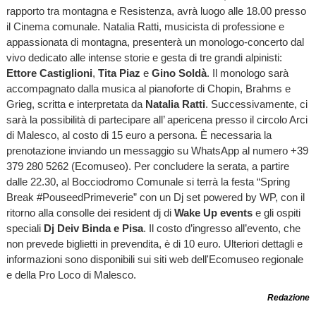
rapporto tra montagna e Resistenza, avrà luogo alle 18.00 presso
il Cinema comunale. Natalia Ratti, musicista di professione e
appassionata di montagna, presenterà un monologo-concerto dal
vivo dedicato alle intense storie e gesta di tre grandi alpinisti:
Ettore Castiglioni
,
Tita Piaz
e
Gino Soldà
. Il monologo sarà
accompagnato dalla musica al pianoforte di Chopin, Brahms e
Grieg, scritta e interpretata da
Natalia Ratti
. Successivamente, ci
sarà la possibilità di partecipare all’ apericena presso il circolo Arci
di Malesco, al costo di 15 euro a persona. È necessaria la
prenotazione inviando un messaggio su WhatsApp al numero +39
379 280 5262 (Ecomuseo). Per concludere la serata, a partire
dalle 22.30, al Bocciodromo Comunale si terrà la festa “Spring
Break #PouseedPrimeverie” con un Dj set powered by WP, con il
ritorno alla consolle dei resident dj di
Wake Up events
e gli ospiti
speciali
Dj Deiv Binda e Pisa
. Il costo d’ingresso all’evento, che
non prevede biglietti in prevendita, è di 10 euro. Ulteriori dettagli e
informazioni sono disponibili sui siti web dell'Ecomuseo regionale
e della Pro Loco di Malesco.
Redazione