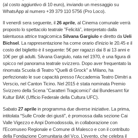
(al costo aggiuntivo di 10 euro), inviando un messaggio su
WhatsApp al numero +39 379 110 5756 (Pro Loco).
Il venerdì sera seguente, il
26 aprile
, al Cinema comunale verrà
proposto lo spettacolo teatrale "Felicità", interpretato dalla
talentuosa attrice tragicomica
Silvana Gargiulo
e diretto da
Ueli
Bichsel
. La rappresentazione ha come orario d’inizio le 20.45 e il
costo del biglietto è il seguente: 5€ per ragazzi dai 8 ai 13 anni e
10€ per gli adulti. Silvana Gargiulo, nata nel 1970, è una figura di
spicco nel panorama teatrale svizzero. Dopo aver frequentato la
rinomata Scuola di Teatro “Quelli di Grock” a Milano, ha
perfezionato le sue capacità presso l'Accademia Teatro Dimitri a
Verscio, nel Canton Ticino. Nel 2015 è stata nominata Premio
Svizzero della Scena "Caratteri Tragicomici" dal Bundesamt für
Kultur BAK (Ufficio Federale della Cultura UFC).
Sabato
27 aprile
in programma due diverse iniziative. La prima,
intitolata “Sulle Crode dei giusti”, è promossa dalla sezione Cai
Valle Vigezzo e Anpi Domodossola, in collaborazione con
l’Ecomuseo Regionale e Comune di Malesco e con il contributo
della Fondazione Comunitaria del Vco. L’evento, che celebra il