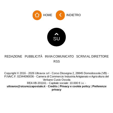
HOME
INDIETRO
SU
REDAZIONE
PUBBLICITÀ
INVIA COMUNICATO
SCRIVI AL DIRETTORE
RSS
Copyright © 2016 - 2026 Ultravox srl - Corso Dissegna 2, 28845 Domodossola (VB) -
P.IVA/C.F. 02344090036 - Camera di Commercio Industria Artigianato e Agricoltura del
Verbano Cusio Ossola
REA VB-201161 - Capitale sociale: 10.000 € i.v. -
ultravox@sicurezzapostale.it
-
Credits
|
Privacy e cookie policy
|
Preferenze
privacy