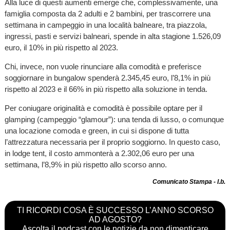
Alla luce di questi aumenti emerge che, complessivamente, una
famiglia composta da 2 adulti e 2 bambini, per trascorrere una
settimana in campeggio in una località balneare, tra piazzola,
ingressi, pasti e servizi balneari, spende in alta stagione 1.526,09
euro, il 10% in più rispetto al 2023.
Chi, invece, non vuole rinunciare alla comodità e preferisce
soggiornare in bungalow spenderà 2.345,45 euro, l’8,1% in più
rispetto al 2023 e il 66% in più rispetto alla soluzione in tenda.
Per coniugare originalità e comodità è possibile optare per il
glamping (campeggio “glamour”): una tenda di lusso, o comunque
una locazione comoda e green, in cui si dispone di tutta
l’attrezzatura necessaria per il proprio soggiorno. In questo caso,
in lodge tent, il costo ammonterà a 2.302,06 euro per una
settimana, l’8,9% in più rispetto allo scorso anno.
Comunicato Stampa - l.b.
TI RICORDI COSA È SUCCESSO L’ANNO SCORSO
AD AGOSTO?
Ascolta il podcast con le notizie da non dimenticare