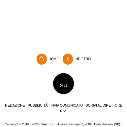
HOME
INDIETRO
SU
REDAZIONE
PUBBLICITÀ
INVIA COMUNICATO
SCRIVI AL DIRETTORE
RSS
Copyright © 2016 - 2026 Ultravox srl - Corso Dissegna 2, 28845 Domodossola (VB) -