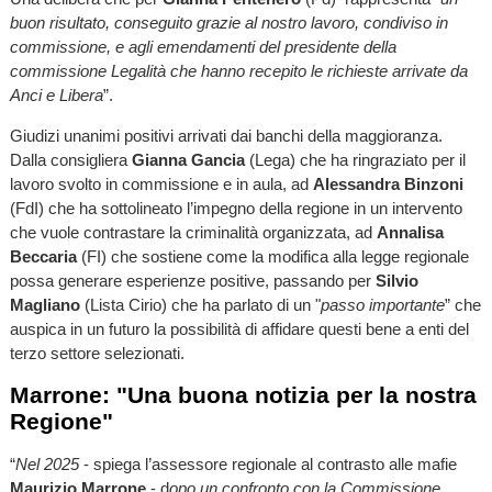
buon risultato, conseguito grazie al nostro lavoro, condiviso in
commissione, e agli emendamenti del presidente della
commissione Legalità che hanno recepito le richieste arrivate da
Anci e Libera
”.
Giudizi unanimi positivi arrivati dai banchi della maggioranza.
Dalla consigliera
Gianna Gancia
(Lega) che ha ringraziato per il
lavoro svolto in commissione e in aula, ad
Alessandra Binzoni
(FdI) che ha sottolineato l’impegno della regione in un intervento
che vuole contrastare la criminalità organizzata, ad
Annalisa
Beccaria
(FI) che sostiene come la modifica alla legge regionale
possa generare esperienze positive, passando per
Silvio
Magliano
(Lista Cirio) che ha parlato di un "
passo importante
” che
auspica in un futuro la possibilità di affidare questi bene a enti del
terzo settore selezionati.
Marrone: "Una buona notizia per la nostra
Regione"
“
Nel 2025
- spiega l’assessore regionale al contrasto alle mafie
Maurizio Marrone
- d
opo un confronto con la Commissione