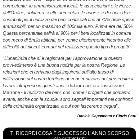
competente, le amministrazioni locali, le associazioni e le Forze
dell’Ordine, abbiamo scelto aumentare le risorse e di concedere
contributi per il riutilizzo dei beni confiscati fino al 70% delle spese
ammissibili, per un massimo di 100mila euro. Prima era del 50%.
Questa percentuale salirà al 90% per i beni localizzati in comuni
con meno di 5mila abitanti, per venire ulteriormente incontro alle
difficoltà dei piccoli comuni nel realizzare questo tipo di progetti
”.
“
L’unanimità che si è registrata per l’approvazione di questo
provvedimento è una buona notizia per la nostra Regione. Le
relazioni che ci arrivano dagli inquirenti sull’alto tasso di
infiltrazione sul nostro territorio devono motivarci nel proseguire il
lavoro intrapreso in questi anni
- dichiara ancora l’assessore
Marrone -
Il riutilizzo dei beni, così come i progetti che portiamo
avanti, anche con le scuole, sono segnali importanti nei confronti
della criminalità organizzata, a cui non lasceremo tregua
”.
Daniele Caponnetto e Cinzia Gatti
TI RICORDI COSA È SUCCESSO L’ANNO SCORSO
AD AGOSTO?