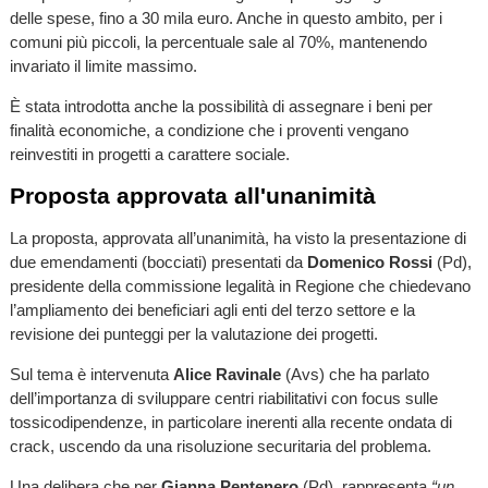
delle spese, fino a 30 mila euro. Anche in questo ambito, per i
comuni più piccoli, la percentuale sale al 70%, mantenendo
invariato il limite massimo.
È stata introdotta anche la possibilità di assegnare i beni per
finalità economiche, a condizione che i proventi vengano
reinvestiti in progetti a carattere sociale.
Proposta approvata all'unanimità
La proposta, approvata all’unanimità, ha visto la presentazione di
due emendamenti (bocciati) presentati da
Domenico Rossi
(Pd),
presidente della commissione legalità in Regione che chiedevano
l’ampliamento dei beneficiari agli enti del terzo settore e la
revisione dei punteggi per la valutazione dei progetti.
Sul tema è intervenuta
Alice Ravinale
(Avs) che ha parlato
dell’importanza di sviluppare centri riabilitativi con focus sulle
tossicodipendenze, in particolare inerenti alla recente ondata di
crack, uscendo da una risoluzione securitaria del problema.
Una delibera che per
Gianna Pentenero
(Pd) rappresenta
“un