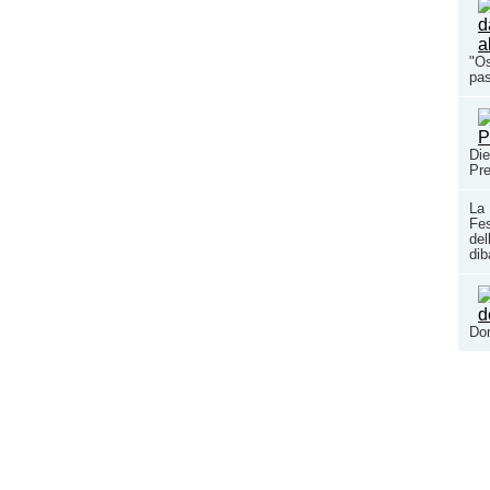
"Os
pas
Die
Pr
La
Fe
del
dib
Do