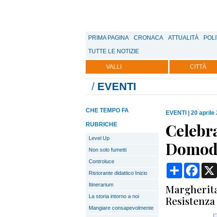
PRIMA PAGINA
CRONACA
ATTUALITÀ
POLI
TUTTE LE NOTIZIE
VALLI
CITTÀ
/
EVENTI
CHE TEMPO FA
EVENTI
|
20 aprile
Celebra
RUBRICHE
Level Up
Domod
Non solo fumetti
Controluce
Condividi
Face
Ristorante didattico Inizio
Itinerarium
Margherita
La storia intorno a noi
Resistenza 
Mangiare consapevolmente