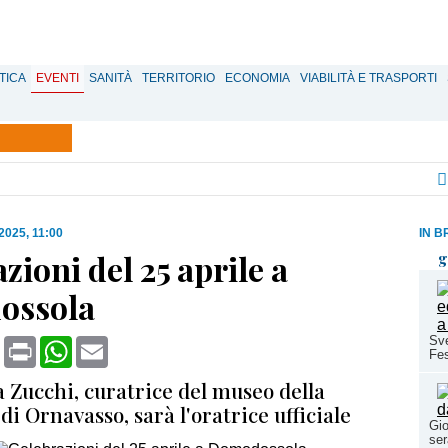
TICA
EVENTI
SANITÀ
TERRITORIO
ECONOMIA
VIABILITÀ E TRASPORTI
 2025, 11:00
IN B
zioni del 25 aprile a
g
ossola
Sve
book
X
Print
WhatsApp
Email
Fes
 Zucchi, curatrice del museo della
di Ornavasso, sarà l'oratrice ufficiale
Gio
se