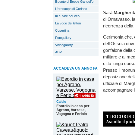
Il punto di Beppe Gandolfo
L'oroscopo di Corinne
Sarà
Margherit
In e-bike nel Vco
di Ornavasso, la 
La voce dei lettori
ricorrenza della
Copertina
Cerimonia che, 
Fotogallery
dell'Ossola dove 
Videogallery
gonfalone della 
ADV
militare e ai med
città lungo corso
ACCADEVA UN ANNO FA
Presso il monume
deposizione della
ufficiale di Marg
accompagnare il
Calcio
Esordio in casa per
Agrano, Varzese,
Vogogna e Feriolo
TI RICORDI
Ascolta il pod