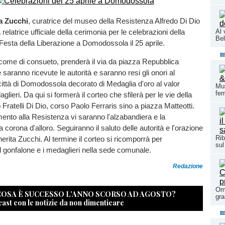
a Zucchi
, curatrice del museo della Resistenza Alfredo Di Dio
relatrice ufficiale della cerimonia per le celebrazioni della
Al 
Bel
 Festa della Liberazione a Domodossola il 25 aprile.
m
come di consueto, prenderà il via da piazza Repubblica
saranno ricevute le autorità e saranno resi gli onori al
città di Domodossola decorato di Medaglia d'oro al valor
Mus
fem
aglieri. Da qui si formerà il corteo che sfilerà per le vie della
 Fratelli Di Dio, corso Paolo Ferraris sino a piazza Matteotti.
nto alla Resistenza vi saranno l'alzabandiera e la
 corona d'alloro. Seguiranno il saluto delle autorità e l'orazione
Rib
herita Zucchi. Al termine il corteo si ricomporrà per
sul
 gonfalone e i medaglieri nella sede comunale.
Redazione
Oma
 COSA È SUCCESSO L’ANNO SCORSO AD AGOSTO?
gra
cast con le notizie da non dimenticare
m