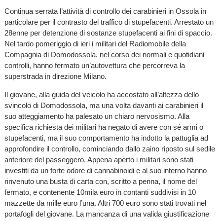
Continua serrata l’attività di controllo dei carabinieri in Ossola in
particolare per il contrasto del traffico di stupefacenti. Arrestato un
28enne per detenzione di sostanze stupefacenti ai fini di spaccio.
Nel tardo pomeriggio di ieri i militari del Radiomobile della
Compagnia di Domodossola, nel corso dei normali e quotidiani
controlli, hanno fermato un’autovettura che percorreva la
superstrada in direzione Milano.
Il giovane, alla guida del veicolo ha accostato all’altezza dello
svincolo di Domodossola, ma una volta davanti ai carabinieri il
suo atteggiamento ha palesato un chiaro nervosismo. Alla
specifica richiesta dei militari ha negato di avere con sé armi o
stupefacenti, ma il suo comportamento ha indotto la pattuglia ad
approfondire il controllo, cominciando dallo zaino riposto sul sedile
anteriore del passeggero. Appena aperto i militari sono stati
investiti da un forte odore di cannabinoidi e al suo interno hanno
rinvenuto una busta di carta con, scritto a penna, il nome del
fermato, e contenente 10mila euro in contanti suddivisi in 10
mazzette da mille euro l’una. Altri 700 euro sono stati trovati nel
portafogli del giovane. La mancanza di una valida giustificazione