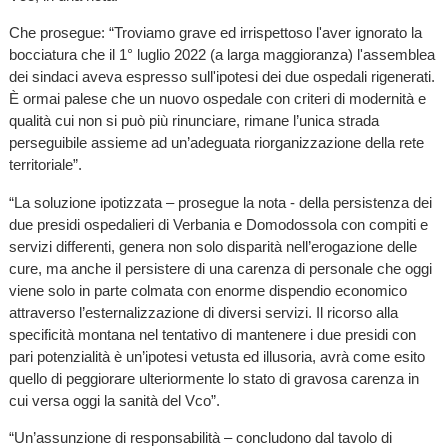
Che prosegue: “Troviamo grave ed irrispettoso l'aver ignorato la
bocciatura che il 1° luglio 2022 (a larga maggioranza) l'assemblea
dei sindaci aveva espresso sull'ipotesi dei due ospedali rigenerati.
È ormai palese che un nuovo ospedale con criteri di modernità e
qualità cui non si può più rinunciare, rimane l’unica strada
perseguibile assieme ad un’adeguata riorganizzazione della rete
territoriale”.
“La soluzione ipotizzata – prosegue la nota - della persistenza dei
due presidi ospedalieri di Verbania e Domodossola con compiti e
servizi differenti, genera non solo disparità nell’erogazione delle
cure, ma anche il persistere di una carenza di personale che oggi
viene solo in parte colmata con enorme dispendio economico
attraverso l’esternalizzazione di diversi servizi. Il ricorso alla
specificità montana nel tentativo di mantenere i due presidi con
pari potenzialità è un’ipotesi vetusta ed illusoria, avrà come esito
quello di peggiorare ulteriormente lo stato di gravosa carenza in
cui versa oggi la sanità del Vco”.
“Un’assunzione di responsabilità – concludono dal tavolo di