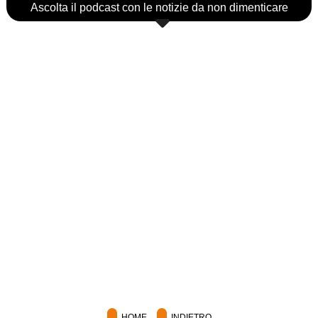
Ascolta il podcast con le notizie da non dimenticare
HOME
INDIETRO