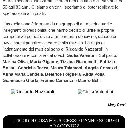
Astra Riccardo Nazzaroli - è stato ben affiatato e di età varie, dai
56 agli 83 anni. Ci siamo divertiti, speriamo di poter replicare lo
spettacolo in altri posti”.
L'associazione è formata da un gruppo di attori, educatori e
insegnanti professionisti che hanno deciso di unire le proprie
competenze per dare vita a un percorso condiviso, capace di
avvicinare il pubblico al teatro e alla musica. La regia e
l'adattamento del musical sono di
Riccardo Nazzaroli
in
collaborazione con la vocal coach
Giulia Valentini
. Sul palco:
Marina Oliva
,
Maria Gigante
,
Tiziana Giacometti
,
Patrizia
Bollati
,
Gabriella Tacca
,
Maura Talamoni
,
Angela Comazzi
,
Anna Maria Candela
,
Beatrice Folghera
,
Alida Polla
,
Gianmauro Giorla
,
Franco Camanzi
e
Mauro
Belli
.
Mary Borri
TI RICORDI COSA È SUCCESSO L’ANNO SCORSO
AD AGOSTO?