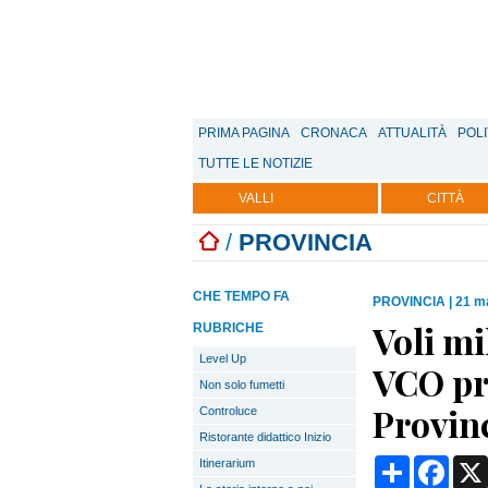
PRIMA PAGINA
CRONACA
ATTUALITÀ
POLI
TUTTE LE NOTIZIE
VALLI
CITTÀ
/
PROVINCIA
CHE TEMPO FA
PROVINCIA
|
21 m
Voli mi
RUBRICHE
Level Up
VCO pr
Non solo fumetti
Provin
Controluce
Ristorante didattico Inizio
Condividi
Face
Itinerarium