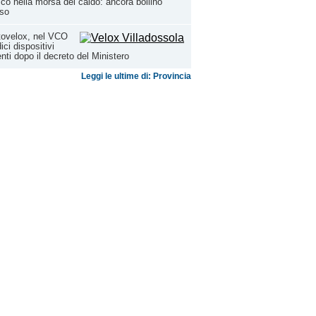
Vco nella morsa del caldo: ancora bollino
sso
tovelox, nel VCO
ici dispositivi
nti dopo il decreto del Ministero
Leggi le ultime di: Provincia