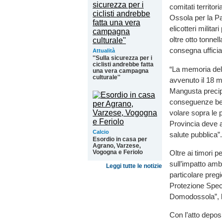
comitati territor
Ossola per la Pa
elicotteri milit
oltre otto tonnel
consegna ufficia
Attualità
''Sulla sicurezza per i
ciclisti andrebbe fatta
“La memoria del 
una vera campagna
culturale''
avvenuto il 18 m
Mangusta precipi
conseguenze ben 
volare sopra le p
Provincia deve at
Calcio
salute pubblica”.
Esordio in casa per
Agrano, Varzese,
Oltre ai timori p
Vogogna e Feriolo
sull’impatto ambi
Leggi tutte le notizie
particolare preg
Protezione Speci
Domodossola”, la
Con l’atto depos