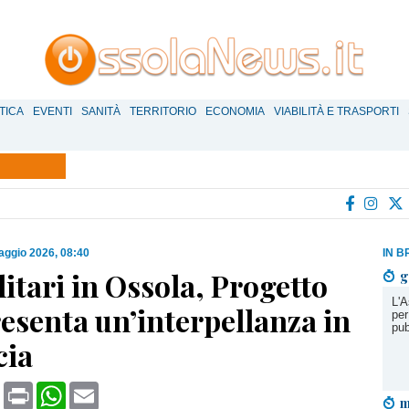
TICA
EVENTI
SANITÀ
TERRITORIO
ECONOMIA
VIABILITÀ E TRASPORTI
aggio 2026, 08:40
IN B
litari in Ossola, Progetto
g
L'A
esenta un’interpellanza in
per
pub
cia
book
X
Print
WhatsApp
Email
m