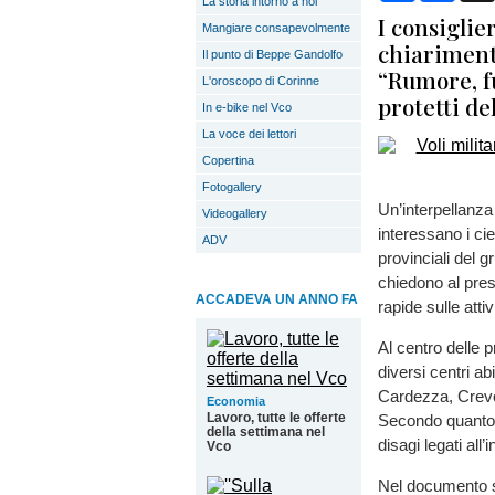
La storia intorno a noi
I consigli
Mangiare consapevolmente
chiarimenti
Il punto di Beppe Gandolfo
“Rumore, fu
L'oroscopo di Corinne
protetti de
In e-bike nel Vco
La voce dei lettori
Copertina
Fotogallery
Un’interpellanza 
Videogallery
interessano i cie
ADV
provinciali del
chiedono al pres
ACCADEVA UN ANNO FA
rapide sulle att
Al centro delle 
diversi centri a
Cardezza, Crevo
Economia
Lavoro, tutte le offerte
Secondo quanto ri
della settimana nel
disagi legati all
Vco
Nel documento si