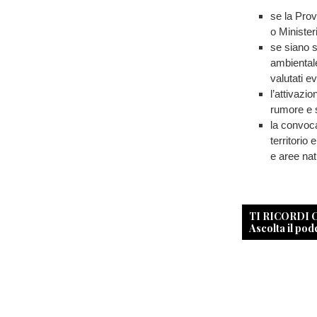
se la Prov
o Ministeri
se siano s
ambientale
valutati ev
l’attivazi
rumore e s
la convoca
territorio 
e aree nat
TI RICORDI
Ascolta il pod