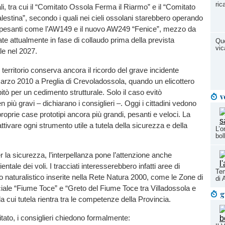
ric
iali, tra cui il “Comitato Ossola Ferma il Riarmo” e il “Comitato
lestina”, secondo i quali nei cieli ossolani starebbero operando
ari pesanti come l’AW149 e il nuovo AW249 “Fenice”, mezzo da
late attualmente in fase di collaudo prima della prevista
Que
vic
le nel 2027.
territorio conserva ancora il ricordo del grave incidente
arzo 2010 a Preglia di Crevoladossola, quando un elicottero
tò per un cedimento strutturale. Solo il caso evitò
v
più gravi – dichiarano i consiglieri –. Oggi i cittadini vedono
roprie case prototipi ancora più grandi, pesanti e veloci. La
tivare ogni strumento utile a tutela della sicurezza e della
L’o
bol
er la sicurezza, l’interpellanza pone l’attenzione anche
entale dei voli. I tracciati interesserebbero infatti aree di
Tem
io naturalistico inserite nella Rete Natura 2000, come le Zone di
di 
ale “Fiume Toce” e “Greto del Fiume Toce tra Villadossola e
g
 cui tutela rientra tra le competenze della Provincia.
itato, i consiglieri chiedono formalmente: