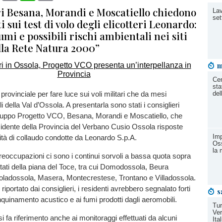
eri Besana, Morandi e Moscatiello chiedono
Lav
set
 sui test di volo degli elicotteri Leonardo:
mi e possibili rischi ambientali nei siti
lla Rete Natura 2000”
m
Cen
sta
provinciale per fare luce sui voli militari che da mesi
del
li della Val d’Ossola. A presentarla sono stati i consiglieri
 gruppo Progetto VCO, Besana, Morandi e Moscatiello, che
idente della Provincia del Verbano Cusio Ossola risposte
Imp
ività di collaudo condotte da Leonardo S.p.A.
Oss
la 
preoccupazioni ci sono i continui sorvoli a bassa quota sopra
bitati della piana del Toce, tra cui Domodossola, Beura
ladossola, Masera, Montecrestese, Trontano e Villadossola.
portato dai consiglieri, i residenti avrebbero segnalato forti
s
’inquinamento acustico e ai fumi prodotti dagli aeromobili.
Tur
Ver
 fa riferimento anche ai monitoraggi effettuati da alcuni
Ita