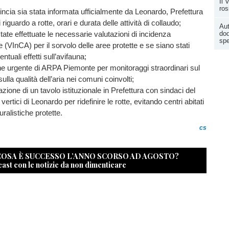
Il 
ro
incia sia stata informata ufficialmente da Leonardo, Prefettura
 riguardo a rotte, orari e durata delle attività di collaudo;
Au
dod
tate effettuate le necessarie valutazioni di incidenza
spe
 (VInCA) per il sorvolo delle aree protette e se siano stati
entuali effetti sull’avifauna;
one urgente di ARPA Piemonte per monitoraggi straordinari sul
ulla qualità dell’aria nei comuni coinvolti;
zione di un tavolo istituzionale in Prefettura con sindaci del
e vertici di Leonardo per ridefinire le rotte, evitando centri abitati
uralistiche protette.
cs
 COSA È SUCCESSO L’ANNO SCORSO AD AGOSTO?
cast con le notizie da non dimenticare