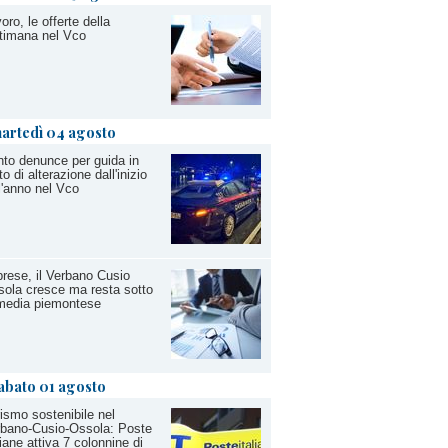
oro, le offerte della
timana nel Vco
artedì 04 agosto
to denunce per guida in
to di alterazione dall'inizio
l'anno nel Vco
rese, il Verbano Cusio
ola cresce ma resta sotto
media piemontese
abato 01 agosto
ismo sostenibile nel
bano-Cusio-Ossola: Poste
liane attiva 7 colonnine di